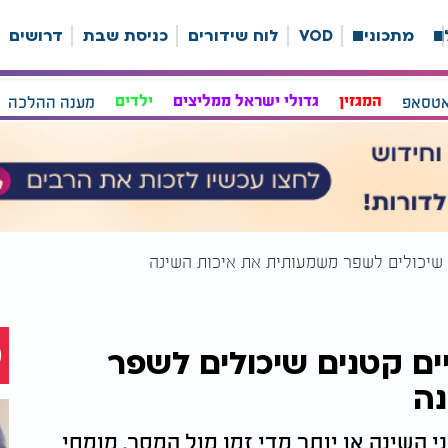
ה
מתכונים
VOD
לוח שידורים
כניסת שבת
דרושים
אטסאפ
המגזין
גדולי ישראל ממליצים
ילדים
מענה ההלכה
ם בלילה? 6 שינויים קטנים שיכולים לשפר
נה
 השינה או יותר מדי זמן מול המסך. מומחי