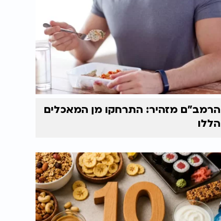
הרמב"ם מזהיר: התרחקו מן המאכלים
הללו