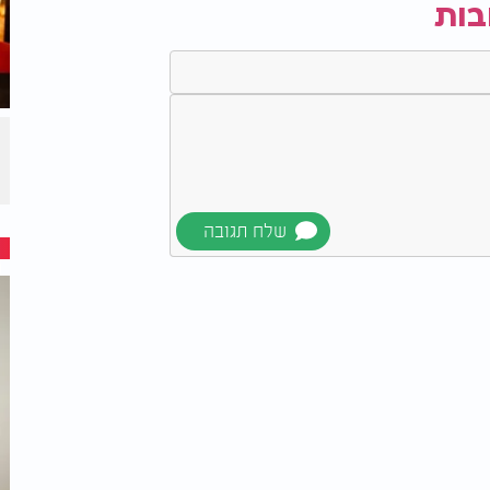
בות
ם הולכים לישון. אפשר גם לרשום את המחשבות
רגון סדרי עדיפויות, חלוקת משימות ותרגול
ובה יותר.
בל אם הקושי להירדם או לישון היטב חוזר שוב
 ומתן טיפול מתאים יכולים לסייע לשפר את