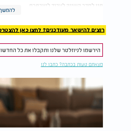
תנו לחדר השינה לעבוד לטובתכם
להמשך 
כדי לישון טוב יותר, מומלץ שחדר השינה יהיה
לפני השינה עלול להקשות על ההירדמות.
רוצים להישאר מעודכנים? לחצו כאן להצטרפות ל
המומחים ממליצים להיעזר באמצעים כמו וילונות 
אחר שיסייע ליצור חדר שינה נעים. גם אמבטיה 
הירשמו לניוזלטר שלנו ותקבלו את כל החדשו
יכולים לסייע.
מצאתם טעות בכתבה? כתבו לנו
המלצות נוספות
צום לסירוגין: האם הוא
נטילת ידיים
מתאים לעונת החורף? כל
רגע!
מה שצריך לדעת