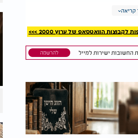
קריאה
 קריר, חשוך ושקט. גם שימוש ממושך במסכים
קבוצות הוואטסאפ של ערוץ 2000 >>>
אטומים, אטמי אוזניים, מאוורר או כל פתרון
חמה או תרגילי הרפיה לפני הכניסה למיטה
ת החשובות ישירות למייל
להרשמה
 וקפה? עצרו
אלפי חולי אפילפסיה -
עשרות בודדות של
מומחים: המחדל השקט