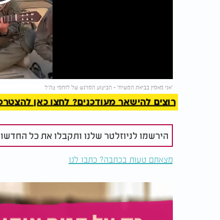
Play
Video
להמשך 
"אני מאמין בביאת המשיח" - הביצוע המרגש של לוחמי צה"ל
רוצים להישאר מעודכנים? לחצו כאן להצטרפות ל
הירשמו לניוזלטר שלנו ותקבלו את כל החדשו
מצאתם טעות בכתבה? כתבו לנו