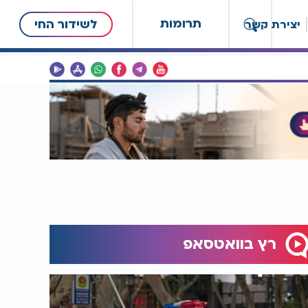
תרומות
לשידור החי
יצירת קשר
רץ בוואטסאפ