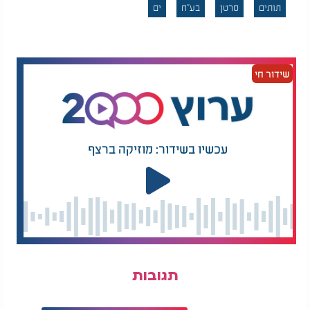
תותים
סרטן
בע"ח
ים
כך או כך, בזכות שילוב נדיר של צבע אדום בוהק
ונקודות לבנות המזכירות תות שדה, סרטן התות ממשיך
לרתק חוקרים, צוללנים וחובבי טבע ברחבי העולם.
שידור חי
עכשיו בשידור: מוזיקה ברצף
תגובות