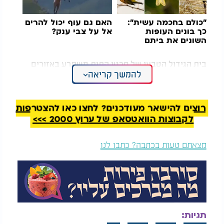
"כולם בחכמה עשית":
האם גם עוף יכול להרים
כך בונים העופות
אל על צבי ענק?
השונים את ביתם
בית הגידול הטבעי של סרטן התות משתרע באזורים
להמשך קריאה
שונים של האוקיינוס ההודי והאוקיינוס השקט, לרבות
הוואי, פולינזיה הצרפתית ומאוריציוס. הוא חי בעיקר
בשוניות סלע ואלמוגים רדודות, שם הוא מסתתר בין
הסלעים במהלך שעות היום ויוצא לחפש מזון בלילה.
רוצים להישאר מעודכנים? לחצו כאן להצטרפות
לקבוצות הוואטסאפ של ערוץ 2000 >>>
מלבד מראהו החריג, סרטן התות מוכר גם בקרב חובבי
אקווריומים ימיים. לפי מקורות בתחום, הוא ניזון מאצות,
מצאתם טעות בכתבה? כתבו לנו
משאריות מזון ומחומר אורגני המצוי בסביבתו, ונחשב
בדרך כלל ליצור רגוע שאינו תוקפני.
בשנים האחרונות עלתה גם האפשרות שחלק מהסרטנים
המשווקים בשם "סרטן תות" משתייכים למעשה למינים
קרובים מאוד ולא בהכרח לאותו מין בדיוק, בשל הדמיון
תגיות:
הרב ביניהם והמראה הזהה כמעט לחלוטין.