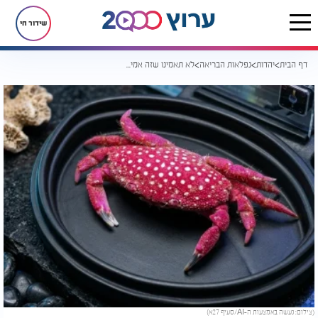
שידור חי
דף הבית
יהדות
נפלאות הבריאה
לא תאמינו שזה אמיתי: היצור הימי שנראה בדיוק כמו תות ענק
(צילום: נעשה באמצעות ה-AI/סעיף 27א)