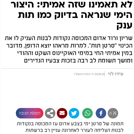
לא תאמינו שזה אמיתי: היצור
הימי שנראה בדיוק כמו תות
ענק
שריון ורוד אדום המכוסה נקודות לבנות העניק לו את
הכינוי "סרטן תות". למרות מראהו יוצא הדופן, מדובר
במין אמיתי החי במימי האוקיינוס השקט וההודי
ומושך תשומת לב רבה בזכות צבעיו הנדירים
עידו לוי
24.06.26 ט' תמוז התשפ"ו
א
א
הוספת תגובה
תמונה של סרטן ימי בצבע אדום עז המכוסה בנקודות
לבנות הצליחה לעורר לאחרונה עניין רב ברשתות