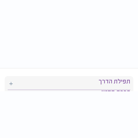
תפילת הדרך
ברכת המזון
יהדות
סידור תפילה
בריאות
חגים ומועדים