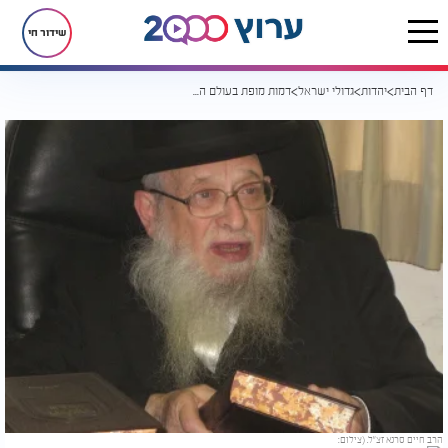
שידור חי
דף הבית
יהדות
גדולי ישראל
דמות מופת בעולם התורה: עובדות מרכזיות על הגאון רבי יעקב חיים סרנא זצ"ל
הרב חיים סרנא זצ"ל. (צילום: