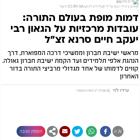
מאת
בן ציון לוי
-
נוצר על־ידי מעלה היצירה
,
CC BY-SA 4.0
,
קישור
)
דמות מופת בעולם התורה:
עובדות מרכזיות על הגאון רבי
יעקב חיים סרנא זצ"ל
מראשי ישיבת חברון וממשיכי דרכה המפוארת, דרך
הנהגת אלפי תלמידים ועד הקמת ישיבת חברון גאולה.
קווים לדמותו של אחד מגדולי מרביצי התורה בדור
האחרון
עידו לוי
27.06.26 י"ב תמוז התשפ"ו
א
א
הוספת תגובה