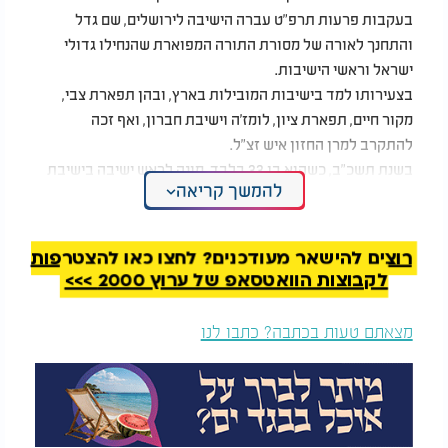
בעקבות פרעות תרפ"ט עברה הישיבה לירושלים, שם גדל
והתחנך לאורה של מסורת התורה המפוארת שהנחילו גדולי
ישראל וראשי הישיבות.
בצעירותו למד בישיבות המובילות בארץ, ובהן תפארת צבי,
מקור חיים, תפארת ציון, לומז'ה וישיבת חברון, ואף זכה
להתקרב למרן החזון איש זצ"ל.
בשנת תשכ"ב, כשהוא בן 33 בלבד, מונה לראש ישיבה בישיבת
להמשך קריאה
חברון והחל למסור שיעורים לתלמידי הישיבה, ובהמשך החל
למסור את ה"שיעור הכללי" שנחשב לאבן יסוד בעולם הישיבות.
את שיעוריו נהג למסור בשפת היידיש, בהתאם למסורת ישיבות
רוצים להישאר מעודכנים? לחצו כאן להצטרפות
ליטא, ובמסירות מיוחדת היה חוזר עליהם בפני תלמידים שלא
לקבוצות הוואטסאפ של ערוץ 2000 >>>
הבינו את השפה.
לאחר פטירת אביו בשנת תשכ"ט, נשא בעול הנהגת הישיבה והיה
מצאתם טעות בכתבה? כתבו לנו
מהדמויות המרכזיות שעיצבו את דרכה של ישיבת חברון במשך
שנים רבות.
לצד פעילותו התורנית הענפה, פעל יחד עם רעייתו למען
העולים החדשים מברית המועצות וסייע במאמצי קליטתם בארץ
ישראל.