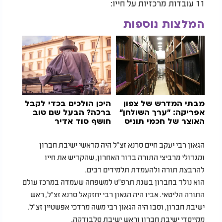
11 עובדות מרכזיות על חייו:
המלצות נוספות
מבתי המדרש של צפון
היכן הולכים בכדי לקבל
אפריקה: "ערך השולחן"
ברכה?
הבעל שם טוב
האוצר של חכמי תוניס
חושף סוד אדיר
שמאיר גם בדורנו
הגאון רבי יעקב חיים סרנא זצ"ל היה מראשי ישיבת חברון
ומגדולי מרביצי התורה בדור האחרון, שהקדיש את חייו
להרבצת תורה ולהעמדת תלמידים רבים.
הוא נולד בחברון בשנת תרפ"ט למשפחה שעמדה במרכז עולם
התורה הליטאי. אביו היה הגאון רבי יחזקאל סרנא זצ"ל, ראש
ישיבת חברון, וסבו היה הגאון רבי משה מרדכי אפשטיין זצ"ל,
ממייסדי ישיבת חברון וראש ישיבת סלבודקה.