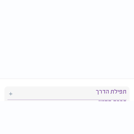
תפילת הדרך
ברכת המזון
יהדות
סידור תפילה
בריאות