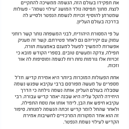
את תפקידו בעולם הזה, הנשמה ממשיכה להתקיים
לנצח. מתוך תפיסה נולד המושג "עילוי נשמה" - פעולות
שמטרתן להוסיף זכויות לנשמת הנפטר ולסייע לה
בדרכה בעולם העליון.
על פי המסורת היהודית, לבני המשפחה נותר קשר רוחני
עמוק עם יקיריהם גם לאחר פטירתם. קשר זה מעניק
אפשרות להמשיך לפעול למענם באמצעות תורה,
תפילה, צדקה ומעשים טובים. בספרי הקודש מובא כי
זכויות אלו גורמות נחת רוח לנשמה ומוסיפות לה אור
וזכות.
אחת הפעולות המוכרות ביותר היא אמירת קדיש. חז"ל
מספרים על מעשה מפורסם ברבי עקיבא שפגש נשמה
שסבלה בעולם העליון. אותה נשמה גילתה כי הדרך
היחידה להקל עליה היא שבנה יאמר קדיש עבורה. רבי
עקיבא חיפש את הבן, לימד אותו את נוסח התפילה,
ולאחר שהחל לומר קדיש זכתה הנשמה למנוחה. סיפור
זה הוא אחד המקורות המרכזיים לחשיבות אמירת
הקדיש לעילוי נשמת הנפטר.