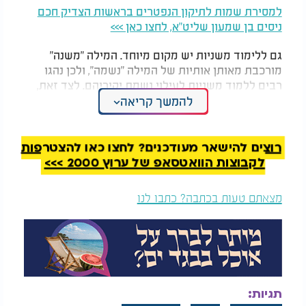
למסירת שמות לתיקון הנפטרים בראשות הצדיק חכם
ניסים בן שמעון שליט"א, לחצו כאן >>>
גם ללימוד משניות יש מקום מיוחד. המילה "משנה"
מורכבת מאותן אותיות של המילה "נשמה", ולכן נהגו
רבים ללמוד משניות לעילוי נשמת יקיריהם. לצד זאת,
כל לימוד תורה הנעשה מתוך כוונה להקדיש את הזכות
להמשך קריאה
לנפטר נחשב למעשה בעל ערך רוחני רב.
המלצות נוספות
רוצים להישאר מעודכנים? לחצו כאן להצטרפות
לקבוצות הוואטסאפ של ערוץ 2000 >>>
מצאתם טעות בכתבה? כתבו לנו
מפחיד: האם אנשי זאב
אחרי הילולה -
הבבא
קיימים ביהדות?
סאלי
הגיע בחלום:
"עשיתם לי נחת"
תגיות: