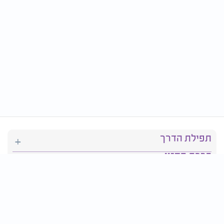
תפילת הדרך
ברכת המזון
יהדות
סידור תפילה
בריאות