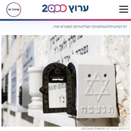
שידור חי
דף הבית
יהדות
מיסטיקה וקבלה
תיקון הנפטרים הגדול: "אנחנו פועלים למענם מכאן והם פועלים למעננו משם"
תיקון נפטרים (צילום: Uri Lenz/Flash90)