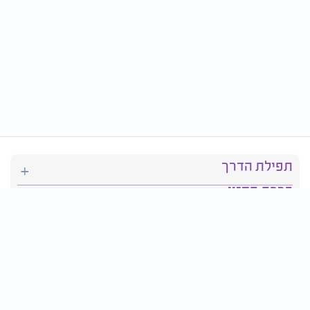
תפילת הדרך
ברכת המזון
יהדות
סידור תפילה
בריאות
חגים ומועדים