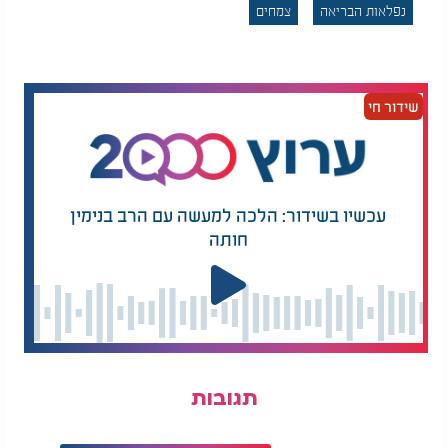
נפלאות הבריאה
צמחים
העובדה שכל יערות העולם התחילו במזוודות הקטנות
הללו, שמוכיחות לנו שוב את החוכמה האינסופית של
הבורא.
שידור חי
עכשיו בשידור: הלכה למעשה עם הרב בנימין
חותה
תגובות