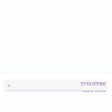
תפילת הדרך
ברכת המזון
יהדות
סידור תפילה