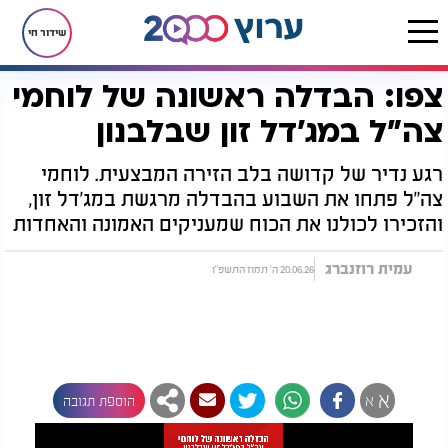
שידור חי
צפו: הבדלה ראשונה של לוחמי
דף הבית
רץ בוואטסאפ
צפו: הבדלה ראשונה של לוחמי צה"ל במג'דל זון שבלבנון
צה"ל במג'דל זון שבלבנון
רגע נדיר של קדושה בלב הזירה המבצעית. לוחמי
צה"ל פתחו את השבוע בהבדלה מרגשת במג'דל זון,
והזכירו לכולנו את הכוח שמעניקים האמונה והאחדות
עמית רוזנברג
20.06.26 ה' תמוז התשפ"ו
א
א
הוספת תגובה