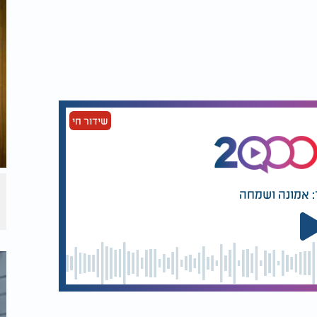
שידור חי
: אמונה ושמחה