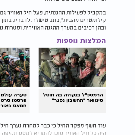
קילומטרים מהבית", כתב טישלר. לדבריו, בתוך
ובהן רכיבים במערך ההגנה האווירית ומטרות נ
המלצות נוספות
הרמטכ״ל בנקודה בה חוסל
סינוואר "החשבון נסגר"
פרסמו סרטון
חמאס באור ח
בפרלמנט דו
עוד חשף מפקד החיל כי כבר למחרת נערך חיל 
היה כל חיל האוויר מוכן להמריא למטס תקיפה ר