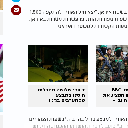
במקביל לפעילות ההגנתית, פעל חיל האוויר גם בשטח איראן. "יצא חיל האוויר להתקפה 1,500
 שעות ספורות הותקפו עשרות מטרות באיראן,
וספות הקשורות למשטר האיראני.
סערה עולמית: BBC
דיווח: שלושה מחבלים
 המציג את
חוסלו במבצע
יובי -
מסתערבים בג'נין
רשים חקירה
האוויר למבצע גדול בהרבה. "בשעות הצהריים
חב", כתב. לדבריו, הושלמו ההכנות, החימוש