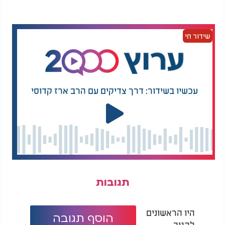
אותו? האם אני מסוגלת לחשוב על כמה מצבים אמיתיים
שבהם הוא ישמש אותי?
לעיתים קרובות התשובה תהיה ברורה הרבה יותר ממה
שידור חי
שחשבנו.
עם זאת, יש יוצאים מן הכלל. בגדים לאירועים מיוחדים,
פריטים בעלי ערך רגשי או בגדים קלאסיים שמתאימים
עכשיו בשידור: דרך צדיקים עם הרב ארז קדוסי
למגוון מצבים, לא תמיד חייבים לעמוד בכלל הזה.
למי שמתקשה להיפרד מבגדים, אפשר לנסות פתרון
ביניים. להעביר את הפריטים לקופסה או שקית נפרדת
ולהניח אותם בצד למשך מספר חודשים. אם במהלך
התקופה לא היה בהם שימוש, יהיה קל יותר לקבל
החלטה.
יש גם פריטים שאין באמת סיבה לשמור. בגדים שכבר
תגובות
אינם מתאימים במידה, פריטים פגומים שלא מתכוונים
לתקן או כפילויות מיותרות של אותו פריט, בדרך כלל רק
תופסים מקום.
היו הראשונים
הוסף תגובה
להגיב