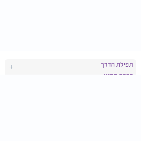
תפילת הדרך
ברכת המזון
יהדות
סידור תפילה
בריאות
חגים ומועדים