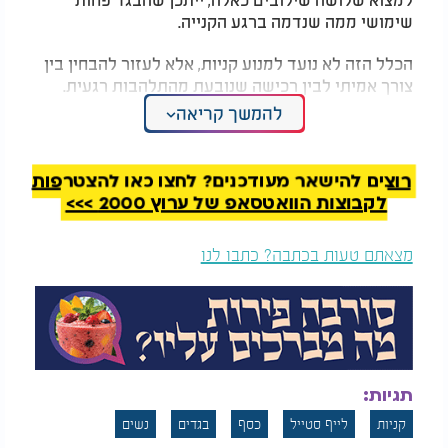
שימושי ממה שנדמה ברגע הקנייה.
הכלל הזה לא נועד למנוע קניות, אלא לעזור להבחין בין
צורך אמיתי לבין רכישה שנובעת מהתלהבות רגעית.
להמשך קריאה
המלצות נוספות
רוצים להישאר מעודכנים? לחצו כאן להצטרפות
לקבוצות הוואטסאפ של ערוץ 2000 >>>
מצאתם טעות בכתבה? כתבו לנו
מרגישים לחוצים? 7
הכוס שיכולה לשנות את
תרגילים פשוטים
הבריאות שלכם - אבל
שיכולים לעזור לגוף
רק אם שותים נכון
להירגע
אותו עיקרון יכול לעזור גם כשמסדרים את הארון.
תגיות:
אם יש בגד שלא נלבש במשך שנים, אפשר לשאול את
קניות
לייף סטייל
כסף
בגדים
נשים
עצמנו שאלה פשוטה: האם אני באמת יודעת מתי אלבש