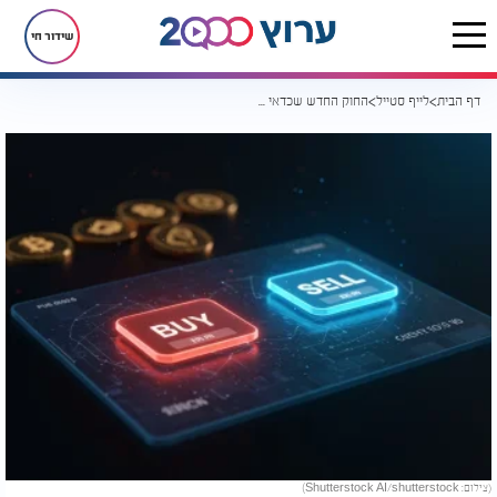
שידור חי
דף הבית
לייף סטייל
החוק החדש שכדאי להכניס לארון לפני הקנייה הבאה
(צילום: Shutterstock AI/shutterstock)