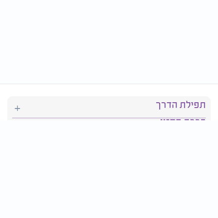
תפילת הדרך
ברכת המזון
יהדות
סידור תפילה
בריאות
חגים ומועדים