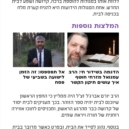
ללוות אותו בסגולות להוספת ברכה, קדושה ושפע לבית
החדש. אחת הסגולות הידועות היא להניח קערת מלח
בכניסה לבית.
המלצות נוספות
הדגמה בשידור חי: הרב
אל תפספסו: זה הזמן
עמנואל מזרחי חושף
לישועה בשביעי של
איך עושים תיקון הקשר
פסח
שפותח חסימות
הרב יורם אברג'ל זצ"ל היה ממליץ כי החפץ הראשון
שיוכנס לבית יהיה ספר הזוהר. בכך מעניקים לבית יסוד
של קדושה כבר מהרגע הראשון, ומכניסים לתוכו אווירה
רוחנית של תורה ויראת שמים.
בנוסף, נהוג לסייד את הבית, ובפרט כאשר מדובר בבית