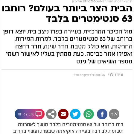
לבקש את הסרת התמונה מ-
contact@tv2000.co.il
)
הבית הצר ביותר בעולם? רוחבו
63 סנטימטרים בלבד
מול הכיכר המרכזית בעיירה בפרו ניצב בית יוצא דופן
ברוחב של 63 סנטימטרים בלבד. למרות המידות
החריגות, הוא כולל מטבח, חדר שינה, חדר רחצה
ואפילו אזור כביסה. כעת ממתין בעליו לאישור רשמי
מספר השיאים של גינס
עידו לוי
09.06.26 כ"ד סיון התשפ"ו
א
א
תגובה אחת
בית ברוחב של 63 סנטימטרים בלבד מושך לאחרונה
תשומת לב רבה בעיירה אוקיאמה שבפרו, ועשוי בקרוב