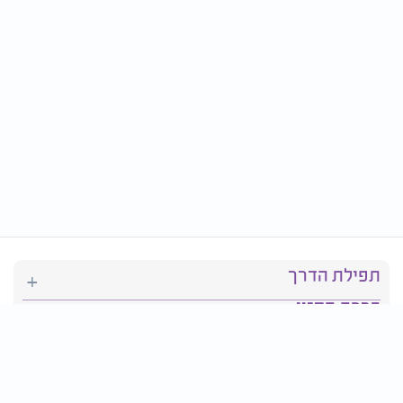
תפילת הדרך
ברכת המזון
יהדות
סידור תפילה
בריאות