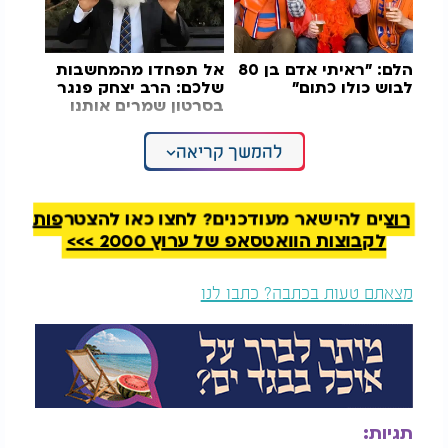
הלם: "ראיתי אדם בן 80
אל תפחדו מהמחשבות
לבוש כולו כתום"
שלכם: הרב יצחק פנגר
בסרטון שמרים אותנו
להמשך קריאה
כל אלה ממוקמים בתוך חלל שרוחבו 63 סנטימטרים
בלבד, נתון שהופך את הביקור במקום לחוויה יוצאת
דופן.
רוצים להישאר מעודכנים? לחצו כאן להצטרפות
הבית ניצב מול הכיכר המרכזית של העיירה אוקיאמה
לקבוצות הוואטסאפ של ערוץ 2000 >>>
ופתוח למבקרים המעוניינים להתרשם ממנו מקרוב. עם
זאת, בשל הרוחב המצומצם, קשה מאוד ליותר מאדם
מצאתם טעות בכתבה? כתבו לנו
אחד לנוע בתוכו בנוחות באותו הזמן.
מורנו כבר הגיש בקשה רשמית לספר השיאים של גינס
במטרה לקבל את התואר "הבית הצר ביותר בעולם".
כעת הוא ממתין להשלמת הליך הבדיקה, הכולל מדידות
רשמיות ובחינת מסמכים טכניים.
תגיות: