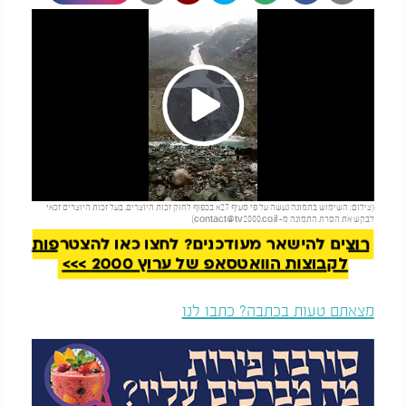
Play
להמשך קריאה
(צילום: השימוש בתמונה נעשה על פי סעיף 27א בכפוף לחוק זכות היוצרים. בעל זכות היוצרים זכאי
Video
לבקש את הסרת התמונה מ-
contact@tv2000.co.il
)
רוצים להישאר מעודכנים? לחצו כאן להצטרפות
לקבוצות הוואטסאפ של ערוץ 2000 >>>
מצאתם טעות בכתבה? כתבו לנו