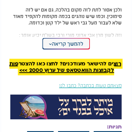
ולכן אסור לתת לזה מקום בהלכה, גם אם יש לזה
סימוכין. וכמו שיש נוהגים בכמה מקומות להקפיד מאוד
שלא לעבור מעל גבי ראש של ילד קטן וכדומה.
וזה לשון מרן אבי אדוני מורי ורבי בשו"ת
יביע אומר
:
להמשך קריאה
"ודע, שהאיש הנבון והמשכיל בתורת ה', יש לו להתרחק
מכל דברי הבל והזיות שנהגו בהם הנשים מחוסרי
הדעת, וכגון אלו שאומרים שיולדת תוך מ' יום לא תיכנס
רוצים להישאר מעודכנים? לחצו כאן להצטרפות
לבית חתן וכלה, פן תגרום שהכלה תהיה עקרה.
לקבוצות הוואטסאפ של ערוץ 2000 >>>
וכן כל כיוצא בזה, שאינן אלא פטפוטי נשים סכלות
מצאתם טעות בכתבה? כתבו לנו
מחוסרי הדעת. ויתכן מאוד שלמדו כן מן השכנות בחו"ל
אשר לא מבני ישראל הנה.
המלצות נוספות
תגיות: