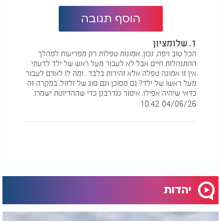
דברי שווא ותפל שאין בהם ממש, וצריך להתרחק מהם.
הוסף תגובה
ומה גם שאמונות טפלות אלו גורמות לריב ומדנים בין
משפחות ישראל. ומעשים בכל יום עינינו הרואות
1. שלומציון
שמבקרות יולדות וכלות אשה את רעותה, ואינן נפגעות
הכל טוב ויפה, נכון. אמונות טפלות רק מפריעות למהלך
במאומה, ואין שטן ואין פגע רע.
ההתנהלות חיים אבל לא לעבור מעל ראש של ילד לדעתי
אין זו אמונה טפלה אלא זהירות בלבד . ומה לו לאדם לעבור
לכן אסור להעלות על הדעת הזיות טפלות אלה, ויש
מעל ראשו של ילד? גם מסוכן וגם סוג של זלזול, במקרה זה
לפרסם שדברי הבל הם. לא ירעו ולא ישחיתו. ודברי פי
כדאי שיהיה אפילו. איסור נגדרבנן כדי שההדיוטת ישמרו.
חכם חן.
04/06/26 10:42
וכן כל הדברים שיוצאים מההיקש הטבעי והשכלי,
ונסמכים על אמונות טפלות ועל מסורות שמקורותיהן
מפוקפקים ואינם מקובלים מדורי דורות, יש להתרחק
מהם הרחק כמטחווי קשת.
ועל כך כבר הזהיר הנשר הגדול, הרמב"ם, בספרו
מורה
נבוכים
(חלק ג', פרק לז).
יהדות
בברכת התורה,