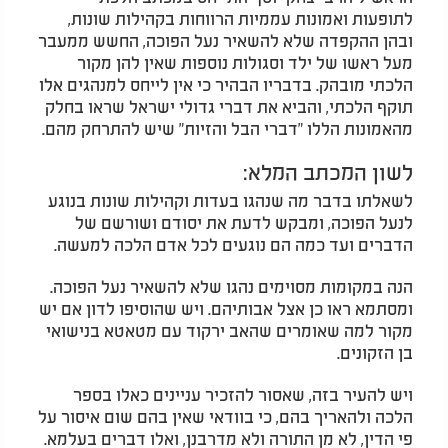
לתופעות ואמונות עממיות הרווחות בקהילות שונות,
ובהן ההקפדה שלא להשאיר נעל הפוכה, החשש ממעבר
מעל ראשו של ילד וסגולות נוספות שאין להן מקור
הלכתי מובהק. בדבריו הבהיר כי אין לייחס למנהגים אלו
תוקף הלכתי, והביא את דברי גדולי ישראל שראו בחלק
מהאמונות הללו "דברי הבל והזיות" שיש להתרחק מהם.
לשון המכתב המלא:
לשאלתו בדבר מה שנהגו בעדות וקהילות שונות בנוגע
לנעל הפוכה, ומבקש לדעת את יסודם ושורשם של
הדברים ועד כמה הם נוגעים לכל אדם הלכה למעשה.
הנה במקומות מסוימים נהגו שלא להשאיר נעל הפוכה.
ומסתמא ראו כן אצל אבותיהם. ויש שהוסיפו לדון אם יש
מקור למה שאומרים שהאב ירקוד עם מטאטא בנישואי
בן הזקונים.
ויש להעיר בזה, שאסור להזכיר עניינים כאלו בספר
הלכה ולהאריך בהם, כי בוודאי שאין בהם שום איסור על
פי הדין, לא מן התורה ולא מדרבנן, ואלו דברים בעלמא.