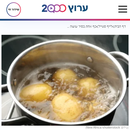
שידור חי
דף הבית
לייף סטייל
כף אחת בסיר עושה את כל ההבדל: הטריק שישדרג את תפוחי האדמה שלכם
(צילום: New Africa/shutterstock)