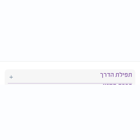
תפילת הדרך
ברכת המזון
יהדות
סידור תפילה
בריאות
חגים ומועדים