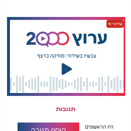
בנוסף, מומלץ לבחור בזנים בעלי מרקם מוצק
שמתאימים יותר לסלטים ושומרים טוב יותר על צורתם
לאחר הבישול. בין הזנים המוכרים בישראל שנחשבים
שידור חי
מתאימים לכך ניתן למצוא את ניקולה, דזירה ותפוחי
אדמה קטנים מסוג בייבי.
עוד היא ממליצה לתת לתפוחי האדמה לעמוד כמה
דקות לאחר הסינון, לתבל אותם כשהם עדיין חמימים
עכשיו בשידור: מוזיקה ברצף
כדי שיספגו טוב יותר את הטעמים, ולהימנע מערבוב
חזק מדי שעלול לגרום להם להתפרק.
לדבריה, שילוב של כמה צעדים פשוטים במהלך ההכנה
יכול לעשות את ההבדל בין סלט תפוחי אדמה שמתפרק
בצלחת לבין מנה ששומרת על המרקם והצורה שלה גם
לאחר ההגשה.
תגובות
היו הראשונים
הוסף תגובה