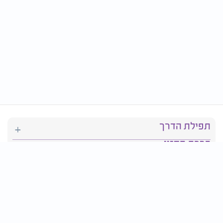
תפילת הדרך
ברכת המזון
יהדות
סידור תפילה
בריאות
חגים ומועדים