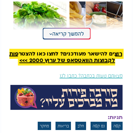
להמשך קריאה
מכורים לצ'יפס? אולי
מדוע כדאי לכם לצרוך
הגיע הזמן שתדעו
יותר פטרוזיליה דווקא
שככה צריך לאכול אותו
עכשיו?
רוצים להישאר מעודכנים? לחצו כאן להצטרפות
לקבוצות הוואטסאפ של ערוץ 2000 >>>
שאלה נוספת שמעסיקה חובבי קפה רבים היא האם
הוספת חלב משנה את הערך הבריאותי של המשקה.
מצאתם טעות בכתבה? כתבו לנו
מחקרים שונים שבחנו משקאות ומזונות עשירים בנוגדי
חמצון מצאו כי לחלב עשויה להיות השפעה על יכולת
הספיגה של רכיבים מועילים בגוף. תופעה זו נצפתה גם
כאשר נבדקה השפעת החלב על הקפה.
ממצאים שונים העלו כי כאשר מוסיפים חלב לקפה,
תגיות:
פוחתת כמות החומצות הכלורוגניות הזמינה לספיגה
בגוף. בנוסף, נרשמה ירידה בפעילות נוגדי החמצון
קפה
נס קפה
חלב
בריאות
מחקר
בהשוואה לשתיית קפה ללא תוספת חלב.