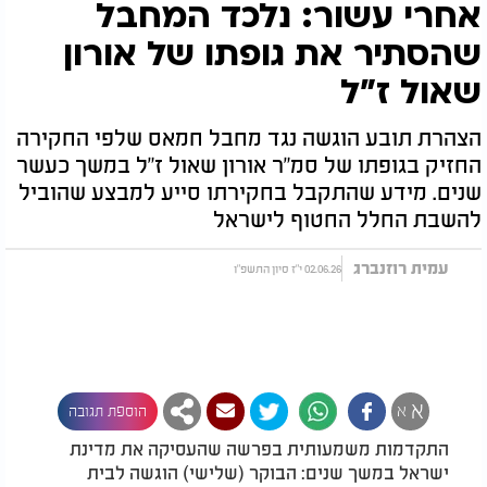
אחרי עשור: נלכד המחבל
שהסתיר את גופתו של אורון
שאול ז"ל
הצהרת תובע הוגשה נגד מחבל חמאס שלפי החקירה
החזיק בגופתו של סמ"ר אורון שאול ז"ל במשך כעשר
שנים. מידע שהתקבל בחקירתו סייע למבצע שהוביל
להשבת החלל החטוף לישראל
עמית רוזנברג
02.06.26 י"ז סיון התשפ"ו
א
א
הוספת תגובה
התקדמות משמעותית בפרשה שהעסיקה את מדינת
ישראל במשך שנים: הבוקר (שלישי) הוגשה לבית