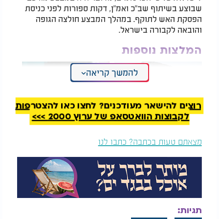
שבוצע בשיתוף שב"כ ואמ"ן, דקות ספורות לפני כניסת
הפסקת האש לתוקף. במהלך המבצע חולצה הגופה
והובאה לקבורה בישראל.
המלצות נוספות
להמשך קריאה
רוצים להישאר מעודכנים? לחצו כאן להצטרפות
לקבוצות הוואטסאפ של ערוץ 2000 >>>
צה"ל חילץ את גופתה
איומים חדשים מטהרן:
של החטופה מיה גורן
חמינאי דורש להוציא
מצאתם טעות בכתבה? כתבו לנו
הי"ד
להורג את מנהיגי ישראל
לפי ההודעה, המידע שנאסף במסגרת חקירתו של חילו
היה מרכיב מרכזי שאפשר את איתור המיקום המדויק
של הגופה בלב העיר עזה והוביל להצלחת המבצע.
תגיות:
סמ"ר אורון שאול ז"ל נפל בקרב בשכונת שג'אעייה ב־20