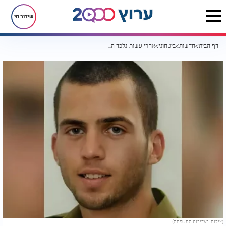
שידור חי
דף הבית
חדשות
ביטחוני
אחרי עשור: נלכד המחבל שהסתיר את גופתו של אורון שאול ז"ל
(צילום: באדיבות המשפחה)