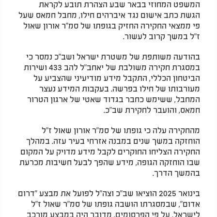
המשפט המחוזי בבאר שבע הצהרת תובע לקראת
הגשת כתב אישום נגד איברהים חילו, מחבל חמאס שעל
פי ממצאי החקירה החזיק בגופתו של סמ"ר אורון שאול
ז"ל במשך קרוב לעשור.
בהודעה משותפת של משטרת ישראל ושב"כ נמסר כי
במסגרת חקירה משולבת של יאחב"ל להב 433 ושירות
הביטחון הכללי, התקבל מידע מודיעיני שהצביע על
מעורבותו של חילו בפרשה. בעקבות המידע נעצר
המחבל, ששימש כחבר בגדוד שאטי של ארגון הטרור
חמאס, והועבר לחקירת שב"כ.
מהחקירה עלה כי גופתו של סמ"ר אורון שאול ז"ל
הוחזקה במשך שנים במבנה אזרחי בעיר עזה. במהלך
החקירה הצליחו החוקרים לקבל מידע מדויק על המקום
שבו הוחזקה הגופה, מידע שהפך לבעל חשיבות מכרעת
בהמשך הדרך.
בינואר 2025 הוציאו שב"כ וצה"ל לפועל את מבצע "דרום
אדום", שבמסגרתו הושבה גופתו של סמ"ר שאול ז"ל
לישראל. על פי הפרסומים, מדובר היה במבצע מורכב