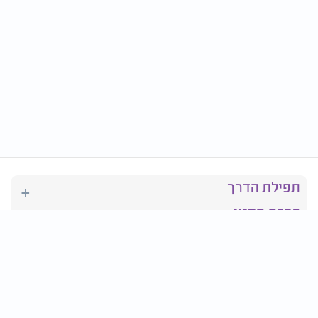
תפילת הדרך
ברכת המזון
יהדות
סידור תפילה
בריאות
חגים ומועדים