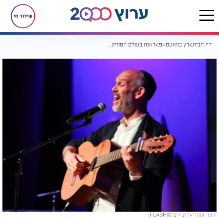
שידור חי
דף הבית
רץ בוואטסאפ
דאגה בעולם המוזיקה: יונתן רזאל מאושפז במצב קשה
הזמר יונתן רזאל. (צילום: FLASH90)