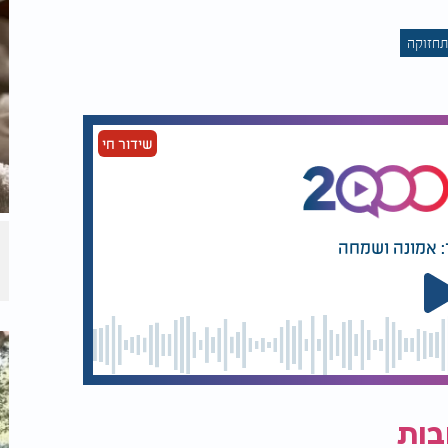
תחזוקה
שידור חי
: אמונה ושמחה
בות