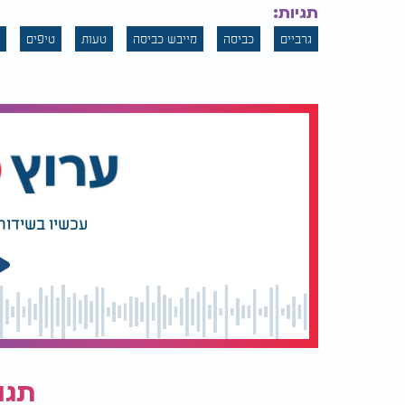
תגיות:
גרביים
כביסה
מייבש כביסה
טעות
טיפים
עכשיו בשידור
תגו