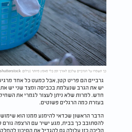
כך תשמרו על הגרביים שלכם לאורך זמן בלי מאמץ מיותר (צילום: Masha344/shutterstock)
גרביים הם פריט קטן, אבל כמעט כל אחד מרג
יש את הגרב שנעלמת בכביסה ומצד שני יש את ה
חדש. למרות שלא ניתן לעצור לגמרי את השחיק
בעזרת כמה הרגלים פשוטים.
הדבר הראשון שכדאי להימנע ממנו הוא שימוש ב
להסתובב כך בבית, מגע ישיר עם הרצפה גורם ל
הליכה כזו עלולה גם להגדיל את הסיכון להחלקה 