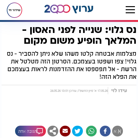
שידור חי
נס גלוי: שנייה לפני האסון -
דף הבית
רץ בוואטסאפ
נס גלוי: שנייה לפני האסון - המלאך הופיע משום מקום
המלאך הופיע משום מקום
מצלמות אבטחה קלטו משהו שלא ניתן להסביר - נס
גלוי! צפו ושפטו בעצמכם. הסרטון הזה מטלטל את
הרשת - אל תפספסו את ההזדמנות לראות בעצמכם
את הפלא הזה!
עידו לוי
17.05.26 א' סיון התשפ"ו, עודכן 13:01 24.05.26
א
א
תגובה אחת