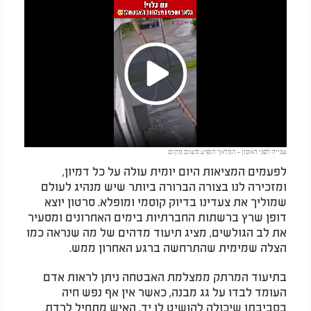
Play
שנייה לפני האסון - המלאך הופיע משום מקום
Video
לפעמים המציאות היום יומית עולה על כל דמיון,
ומזכירה לנו בצורה הברורה ביותר שיש מנהיג לעולם
שמוליך את צעדינו בדיוק קוסמי ומופלא. סרטון יוצא
דופן שרץ ברשתות החברתיות בימים האחרונים ומסעיר
את לב הגולשים, מציג תיעוד מדהים של מה שנראה כמו
הצלה שמימית שהתרחשה ברגע האחרון ממש.
בתיעוד המרתק ממצלמת האבטחה ניתן לראות אדם
העומד לבדו על גג מבנה, כאשר אין אף נפש חיה
בסביבתו שיכולה להושיט לו יד. האיש מתחיל לרדת