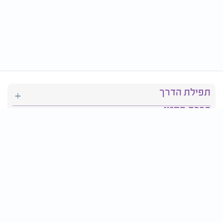
תפילת הדרך
ברכת המזון
יהדות
סידור תפילה
בריאות
חגים ומועדים