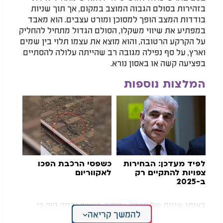
בזהירות בסולם הגבוה המוצב במקום, אך תוך שניות
בודדות המצב הופך למסוכן ומורט עצבים. הוא מאבד
במפתיע את שיווי משקלו, הסולם הגדול מתחיל להחליק
על הקרקע הרטובה, והוא מוצא את עצמו תלוי בין שמים
וארץ, על סף נפילה מגובה רב שהייתה עלולה להסתיים
בפציעה קשה או באסון נורא.
המלצות נוספות
לפיד מעדכן: הבחירות
כשפסי הרכבת הפכו
צפויות להתקיים רק
לאקווריום
ב-2025
באותן שניות של חרדה עמוקה, כאשר נדמה היה כי
להמשך קריאה
אפסו הסיכויים ואין מוצא, התרחש הבלתי יאומן.