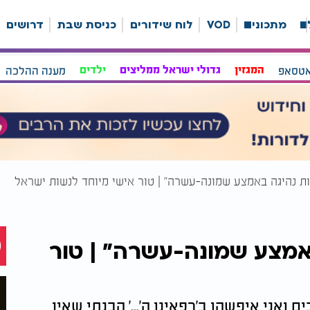
ה
מתכונים
VOD
לוח שידורים
כניסת שבת
דרושים
אטסאפ
המגזין
גדולי ישראל ממליצים
ילדים
מענה ההלכה
ת נהיגה באמצע שמונה-עשרה" | טור אישי מיוחד לנשות ישראל
אמצע שמונה-עשרה" | טור
רת בעצבים ואני איפשהו ב'רפאינו ה'...' הבנתי שאין