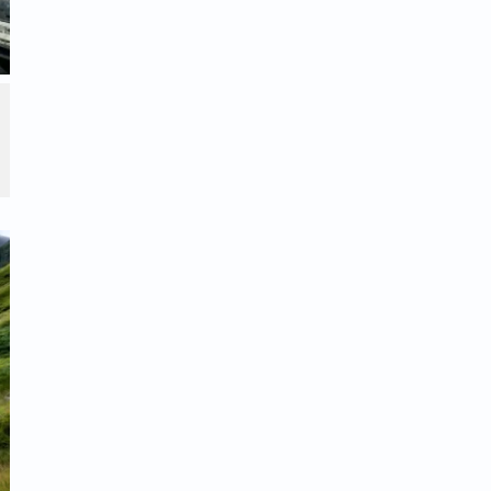
לבקש על מחר.
ה.
ת מעריב, זה מכניס לאיזה שטנץ קבוע וככה ב"ה
 השלישית ברציפות, אחרי מלאאא שנים שלא
 את זה כאן ועכשיו - בשלושת ימי ההגבלה
נו ברכב באמצע שמונה עשרה) אבל היי --- זו