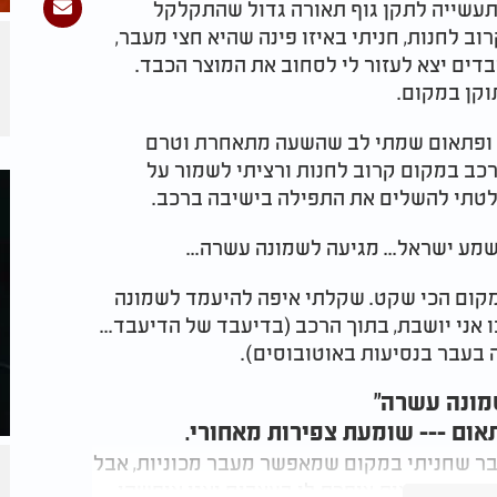
זור תעשייה לתקן גוף תאורה גדול שהתקלקל
רוב לחנות, חניתי באיזו פינה שהיא חצי מעבר,
ובדים יצא לעזור לי לסחוב את המוצר הכבד.
וקן במקום.
ת ופתאום שמתי לב שהשעה מתאחרת וטרם
כב במקום קרוב לחנות ורציתי לשמור על
חלטתי להשלים את התפילה בישיבה ברכב.
שמע ישראל... מגיעה לשמונה עשרה...
 מקום הכי שקט. שקלתי איפה להיעמד לשמונה
ני יושבת, בתוך הרכב (בדיעבד של הדיעבד...
ה בעבר בנסיעות באוטובוסים).
מונה עשרה"
ום --- שומעת צפירות מאחורי.
תבר שחניתי במקום שמאפשר מעבר מכוניות, אבל
יים, המשאית צופרת לי בעצבים ואני איפשהו