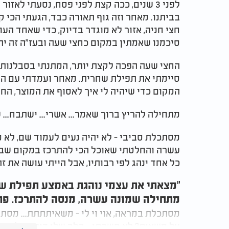
לפני 3 שנים, ככה קצת לפני פסח, נסעתי לא
בביתנו. מאחר וזה גוף תאורה כבד, הגעתי הכי ק
חצי חניה, אזור לא מוגדר בדיוק, כדי שאחד הע
סיכמנו שאמתין במקום כחצי שעה ובעז"ה זה ית
החצי שעה הפכה לקצת יותר, המתנתי בסבלנו
סיימתי את תפילת שחרית. מאחר ועמדתי עם הר
המקום כדי שיהיה לי איך לאסוף את המוצר, ה
מתחילה להריץ ברוך שאמר... אשרי... ישתבח... 
מסתכלת סביבי - לא יהיה נעים לעמוד שם, לא
עשרה והחלטתי שאוכל הכי להתרכז במקום שבו א
כל אחד ינהג לפי רבותיו, אבל הייתי עושה את ז
"מצאתי את עצמי נוהגת באמצע תפילת ש
מתחילה שמונה עשרה, מנסה להתרכז. פתא
מסתכלת במראה, אוי וי לי - משאיתתתת... מס
על משאית? לא חשבתי... הלב שלי דופק על מאת