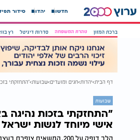
חדשות
יהדות
סידור תפיל
ברכת המזון
טהרת המשפחה
סדרות דיגיטל
רץ בוו
דף הבית
יהדות
חגים ומועדים
שבועות
"התחזקתי בזכו
שבועות
"התחזקתי בזכות נהיגה ב
אישי מיוחד לנשות ישראל
הלב דופק על 200, המשאית צופ