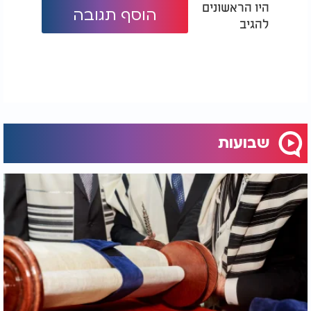
היו הראשונים
הוסף תגובה
להגיב
תעלומה: את התאריך
"מי שלא ישן בלילה הזה
שבה הוקמה חברת
כלל - לא יארע לו שום
ההייטק המצליחה - אף
נזק": המקובל הרב
אחד לא ידע
ביטון מגלה את הסוד
שבועות
של שבועות
הצדק והאינטרס האישי עמדו לצידה של ערפה.
החלטתה לשוב למואב התיישבה היטב עם הכלל הטבעי
"חייך קודמים". בחירה זו ביטאה את דרך "הבינוניות",
הליכה בנתיב הנוח והמתבקש. ערפה לא היתה מסוגלת
להעפיל אל פסגת ההקרבה העצמית.
כח מיוחד זה התגלה רק אצל רות, כפי שמעיד הכתוב:
"ורות דבקה בה". דרכה של רות היתה דרכם של יחידי
סגולה, דרך שאינה שואלת בעצת ההיגיון הקר
והתועלתני, אלא פועלת מתוך כוח של דבקות מוחלטת
ברוח ובאמת.