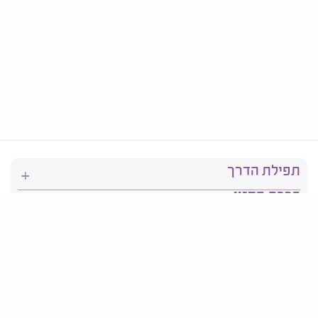
תפילת הדרך
ברכת המזון
יהדות
סידור תפילה
בריאות
חגים ומועדים