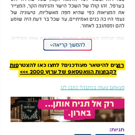
בערפל. זהו קולו של השכל הישר והניתוח הקר, המצייר
את המציאות כפי שהיא חפה מאשליות. טיעוניה של
נעמי היו כה כנים ואמיתיים, עד שכל בר דעת היה שומע
להם ומסתובב לאחור.
שתי הכלות האוהבות שומעות בדיוק את אותן המילים,
להמשך קריאה
אך מגיבות אליהן באופן שונה: "וַתִּשֶּׂנָה קוֹלָן וַתִּבְכֶּינָה עוֹד
וַתִּשַּׁק עָרְפָּה לַחֲמוֹתָהּ וְרוּת דָּבְקָה בָּהּ" (א, יד). כאן עולה
תהיה מהותית:
כיצד יתכן שמאותם דברים ששמעו
רוצים להישאר מעודכנים? לחצו כאן להצטרפות
שתיהן, הן הגיעו לשתי מסקנות כה מנוגדות והפוכות?
לקבוצות הוואטסאפ של ערוץ 2000 >>>
במבט ראשון ושטחי נדמה שדווקא ערפה היא הכלה
הצייתנית והממושמעת, השומעת בקול חמותה ופועלת
מצאתם טעות בכתבה? כתבו לנו
בהתאם לבקשתה. וזאת בשונה מרות שפועלת לכאורה
על דעת עצמה, בעקשנות ובניגוד לרצונה המפורש של
נעמי. אולם חז"ל מאירים את עינינו ומגלים לנו רובד
עמוק בהרבה בהתנהלותן. חז"ל אומרים: "'שם האחת
ערפה', שהפכה עורף לחמותה. 'ושם השנית רות',
" (רות רבה ב, ט). מה פירוש
שראתה בדברי חמותה
תגיות:
"שראתה בדברי חמותה"? מה ראתה רות, שערפה