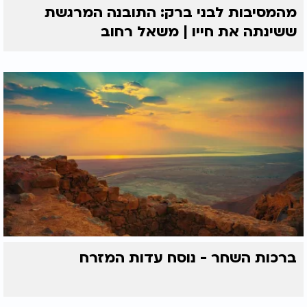
מהמסיבות לבני ברק: התובנה המרגשת
לעומת זאת, עם ישראל למרגלות הר סיני התעלה מעל
ששינתה את חייו | משאל רחוב
לכל חשבון אנושי וקרא לאלתר:
קריאה
"נעשה ונשמע".
זו היא קריאת הדבקות של רות. זו הבנה פנימית עמוקה
כי האמת אינה ענין למשא ומתן או לחישובי כדאיות
גשמיים. לקבל את התורה פירושו להיות מוכן לוותר על
הנוחות, להגביל את הרצונות האישיים, ולגלות את
תעצומות הנפש המסוגלות לדחות את הרווח המיידי
למען הערך הרוחני הנצחי.
בזכות מידת האמת הנדירה הזו, זכתה רות המואביה
להיקרא "אימה של מלכות". ממנה יצאה מלכות בית דוד,
סמל המנהיגות הרוחנית והתקווה לגאולת העתיד.
זו
תמצית מהותה של התורה שניתנה לנו בסיני, המזמינה
גם אותנו בכל שנה מחדש בחג השבועות, להטות אוזן
פנימית, את אוזן הנפש ולדבוק באמת האלוקית.
ברכות השחר - נוסח עדות המזרח
הרב חגי ולוסקי - מרצה ומחבר סדרת הספרים
הכותב: