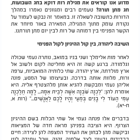
מדוע אנו קוראים את מגילת רות דוקא בחג השבועות,
טעמים רבים ומגוונים נאמרו במהלך
חג מתן תורה?
הדורות כתשובה לשאלה זו. במאמר זה נבקש לעמוד על
נקודת עומק מתוך המגילה, המאירה באור מיוחד את
הקשר הפנימי בין דמותה של רות לבין יום מתן תורתנו.
השיבה ליהודה, בין קול ההיגיון לקול הפנימי
לאחר מות אלימלך ושני בניו במואב, נותרה נעמי שכולה
וגלמודה. ברגע קשה זה היא מחליטה לקום ולשוב אל
ארץ מולדתה, ארץ יהודה. שתי כלותיה המואביות, ערפה
ורות, מלוות אותה בדרכה. ובעיצומו של המסע, פונה
אליהן נעמי ומבקשת להניא אותן מלהצטרף אליה. היא
אומרת להן: "לֵכְנָה שֹּׁבְנָה אִשָּׁה לְבֵית אִמָּהּ... לָמָּה תֵלַכְנָה
עִמִּי הַעוֹד לִי בָנִים בְּמֵעַי וְהָיוּ לָכֶם לַאֲנָשִׁים..." (רות א,
ח-יא).
בדברים אלו פנתה נעמי אל שתי הכלות בשם ההיגיון
הצרוף. היא הציבה בפניהן מראה חדה של המציאות
וביקשה מהן לבחון את העתיד המצפה להן לצידה: חיים
בבדידות ובעוני לצד אלמנה זקנה, שכל עתידה לוט