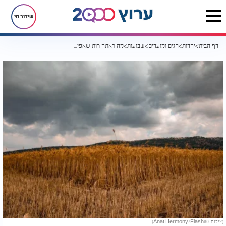
שידור חי
דף הבית
יהדות
חגים ומועדים
שבועות
מה ראתה רות שאפילו נעמי לא אמרה במפורש? הסוד שמסתתר במגילת שבועות
(צילום: Anat Hermony/Flash90)