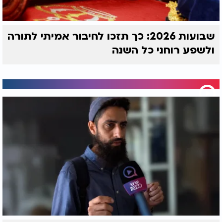
קבלת התורה - דבקות באמת
שבועות 2026: כך תזכו לחיבור אמיתי לתורה
כפי שהזכרנו בפתח הדברים, טעמים היסטוריים
ורעיוניים רבים נקשרו לקריאת המגילה בחג השבועות.
ולשפע רוחני כל השנה
זהו יום לידתו ופטירתו של דוד המלך, נינה של רות. זהו
גם חג שמבטא את מידת החסד, המאפיינת את עם
ישראל ("גומלי חסדים"). המגילה כולה רצופה מעשי
חסד וחמלה, בדומה לתורה ש"תחילתה גמילות חסדים
וסופה גמילות חסדים".
אולם, נדמה שהחיבור העמוק והעוצמתי ביותר טמון
בשורש המעשה של רות, המהווה בבואה מדויקת
להתנהלותו של עם ישראל ביום מתן תורה:
הבחירה
לדבוק באמת וללכת אחריה ללא תנאי.
כשהציע הקב"ה את התורה לאומות העולם, הן פנו לקול
השכל והתועלתנות. הן שאלו: "מה כתיב בה?" וביקשו
לבחון האם חוקי התורה עולים בקנה אחד עם אורח חייהן
וטבען. זו דרכה של ערפה, הקשבה חיצונית ורציונלית,
המחשבת רווח מול הפסד.