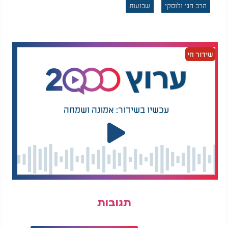
החמיצה?
הרב חגי ולוסקי
שבועות
שֹׁבְנָה בְנֹתַי - בין האוזן החיצונית לאוזן הנפש
במהלך ניסיונות השכנוע, פונה נעמי אל כלותיה פעמיים
שידור חי
במילים החמות: "שֹׁבְנָה
" (פסוקים יא, יב). במילה
בְנֹתַי
אימהית זו, שיצאה ממעמקי הלב, היתה טמונה קריאה
נסתרת. שהרי אמא אמיתית אינה חפצה באמת להדוף
מעליה את בנותיה.
עכשיו בשידור: אמונה ושמחה
רבי יוסף ליפוביץ', מתלמידיו הבולטים של 'הסבא
מסלבודקא' מבאר בספרו 'נחלת יוסף' כי אותו צליל דק
ועדין של אהבה וקשר פנימי שרעד בין מילות הדחיה של
נעמי, נקלט אך ורק באוזניה של רות. ערפה, לעומתה,
שמעה את המילים רק באוזנה החיצונית. היא תרגמה את
הדברים באופן שכלי, אך היתה חסרה בנפשה אותה נימה
דקה ורגישה הדרושה כדי להאזין ל"אוזן הנפש", המקום
שבו מילים נפגשות עם מהות פנימית.
תגובות
המלצות נוספות