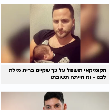
'
על התורה, רב המכר
- על
תורתך שאלתי'
'כי ישאלך'
הגדה של פסח, '
' - על מגילת אסתר.
מה שאלתך
הקומיקאי הושפל על כך שקיים ברית מילה
לבנו - וזו הייתה תשובתו