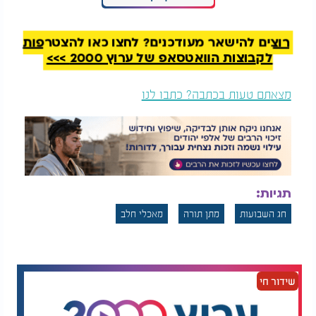
המלצות נוספות
רוצים להישאר מעודכנים? לחצו כאן להצטרפות
לקבוצות הוואטסאפ של ערוץ 2000 >>>
מצאתם טעות בכתבה? כתבו לנו
למה מקשטים את בית
פוקדי הכותל המערבי
הכנסת בפרחים בחג?
בשבועות יזכו לערכת
קידוש פרטית לאחר
מוסף
מדוע בכל זאת אוכלים חלב
אם אכן קיימת חובה הלכתית לאכול בשר, מדוע המנהג
תגיות:
החלבי הפך לסימן ההיכר המרכזי של החג? התשובה
חג השבועות
מתן תורה
מאכלי חלב
נעוצה ברגע ההיסטורי המרגש של מעמד הר סיני. ברגע
שקיבלו בני ישראל את התורה, הם גילו כי כלי הבישול
שלהם אינם כשרים עוד לפי ההלכות החדשות וכי הכנת
בשר דורשת כעת תהליך מורכב של שחיטה, כשרות
שידור חי
ומליחה. המזון המיידי והזמין ביותר שעמד לרשותם
באותם רגעים נשגבים היה מאכלי חלב.