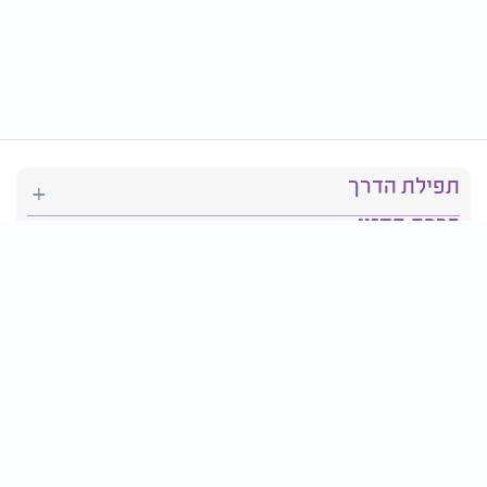
תפילת הדרך
ברכת המזון
יהדות
סידור תפילה
בריאות
חגים ומועדים