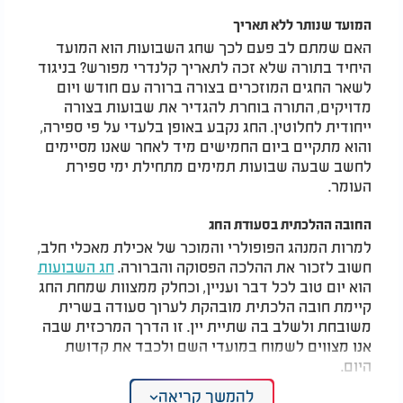
המועד שנותר ללא תאריך
האם שמתם לב פעם לכך שחג השבועות הוא המועד
היחיד בתורה שלא זכה לתאריך קלנדרי מפורש? בניגוד
לשאר החגים המוזכרים בצורה ברורה עם חודש ויום
מדויקים, התורה בוחרת להגדיר את שבועות בצורה
ייחודית לחלוטין. החג נקבע באופן בלעדי על פי ספירה,
והוא מתקיים ביום החמישים מיד לאחר שאנו מסיימים
לחשב שבעה שבועות תמימים מתחילת ימי ספירת
העומר.
החובה ההלכתית בסעודת החג
למרות המנהג הפופולרי והמוכר של אכילת מאכלי חלב,
חשוב לזכור את ההלכה הפסוקה והברורה.
חג השבועות
הוא יום טוב לכל דבר ועניין, וכחלק ממצוות שמחת החג
קיימת חובה הלכתית מובהקת לערוך סעודה בשרית
משובחת ולשלב בה שתיית יין. זו הדרך המרכזית שבה
אנו מצווים לשמוח במועדי השם ולכבד את קדושת
היום.
להמשך קריאה