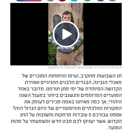
Play
5 עובדות מרתקות על חג השבועות שישנו לכם את כל מה שחשבתם
Video
חג השבועות מתקרב, ועימו הניחוחות המוכרים של
מאכלי הגבינה, הבגדים הלבנים החגיגיים ואווירת
הקדושה המיוחדת של ימי מתן תורתנו. מדובר באחד
המועדים המרוממים והנשגבים ביותר במעגל השנה
היהודי, אך כמה מאיתנו באמת מכירים לעומק את
המקורות ההלכתיים וההיסטוריים של היום הגדול הזה?
אספנו עבורכם 5 עובדות מרתקות וחשובות על החג
הקדוש, אשר יעניקו לכם מבט חדש ומשמעותי על מהות
המועד.