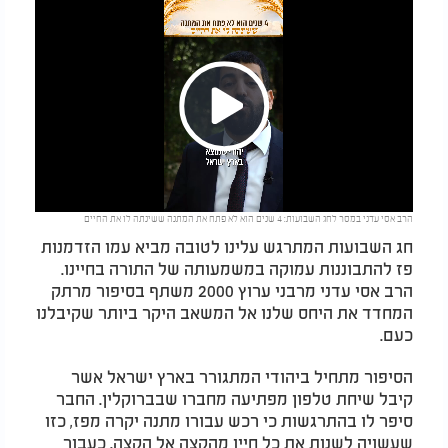
Play
הרב אסי עדני במסר לחג השבועות: 4 שנים הוא לא פתח את המתנה ששינתה לו את החיים
Video
חג השבועות המתרגש עלינו לטובה מביא עמו הזדמנות
פז להתבוננות עמוקה במשמעותה של התורה בחיינו.
הרב אסי עדני מרבני ערוץ 2000 משתף בסיפור מרתק
המחדד את היחס שלנו אל המשאב היקר ביותר שקיבלנו
כעם.
הסיפור מתחיל ביהודי המתגורר בארץ ישראל אשר
קיבל שיחת טלפון מפתיעה מחברו שבברוקלין. החבר
סיפר לו בהתרגשות כי רכש עבורו מתנה יקרה מפז, כזו
שעשויה לשנות את כל חייו מהקצה אל הקצה. כעבור