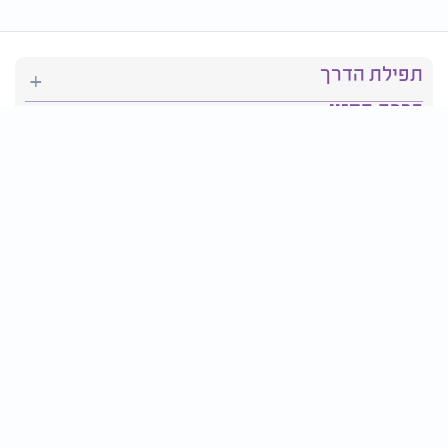
תפילת הדרך
ברכת המזון
יהדות
סידור תפילה
בריאות
חגים ומועדים
פרטים ליצירת קשר: