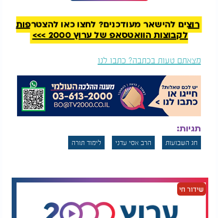
"איפה הכלה שלך?":
"אם הייתם יודעים
רוצים להישאר מעודכנים? לחצו כאן להצטרפות
המסר המרטיט של רבי
שבעוד 3 ימים תפגשו
אלימלך בידרמן לחג
את
הבבא סאלי
- הייתם
לקבוצות הוואטסאפ של ערוץ 2000 >>>
השבועות
נרדמים?"
המשל המבריק הזה משקף במדויק את המציאות של חג
מצאתם טעות בכתבה? כתבו לנו
השבועות. ביום קדוש זה זכינו לקבל את התורה
הקדושה. כולנו יודעים ומצהירים כי התורה היא הדבר
היקר והנשגב ביותר הקיים בעולם, אולם עלינו לשאול
את עצמנו בכנות האם אנו זוכים להשתמש בה ביום יום.
מה הערך של אוצר כה גדול אם הוא נותר סגור ומונח
בקרן זווית ללא לימוד והעמקה?
תגיות:
הרב עדני מזכיר את דבריו של האמורא רב יוסף, אשר
חג השבועות
הרב אסי עדני
לימוד תורה
בעיצומו של
חג השבועות
היה נוהג לערוך סעודה
מפוארת ומשובחת במיוחד. רב יוסף הבין את הסוד
הגדול ואמר כי אלמלא היום הזה שבו ניתנה התורה, הוא
היה נשאר אדם פשוט מן השורה, כפי שישנם אנשים
שידור חי
רבים בשוק הנושאים את השם יוסף. התורה היא זו
שרוממה אותו והעניקה משמעות לחייו.