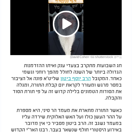
Play
(צילום: David Cohen 156/shutterstock)
Video
חג השבועות מתקרב בצעדי ענק ואיתו ההזדמנות
הגדולה ביותר של השנה לחולל מהפך רוחני וגשמי
כאחד. המקובל
הרב יוסף ביטון
שליט"א פונה אל הציבור
במסר מרגש ומעורר לקראת יום קבלת התורה, ומגלה
את הסודות הטמונים בלילה קדוש זה על פי תורת הסוד
והקבלה.
כאשר התורה מתארת את מעמד הר סיני, היא מספרת
על ההר העשן כולו ועל האש האלוקית שירדה עליו
במעמד נשגב זה. הרב ביטון מסביר כי אין מדובר
באירוע היסטורי חולף שנשאר בעבר. רבנו האר"י הקדוש