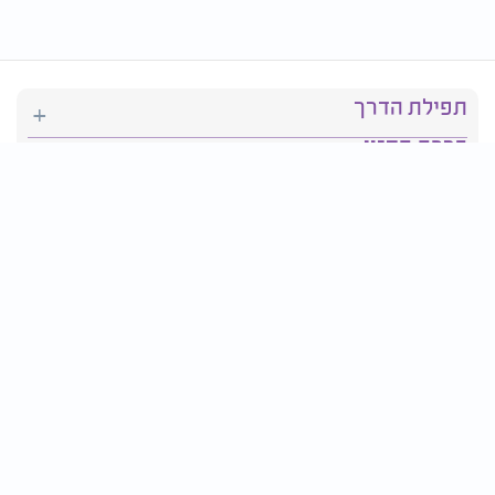
תפילת הדרך
ברכת המזון
יהדות
סידור תפילה
בריאות
חגים ומועדים