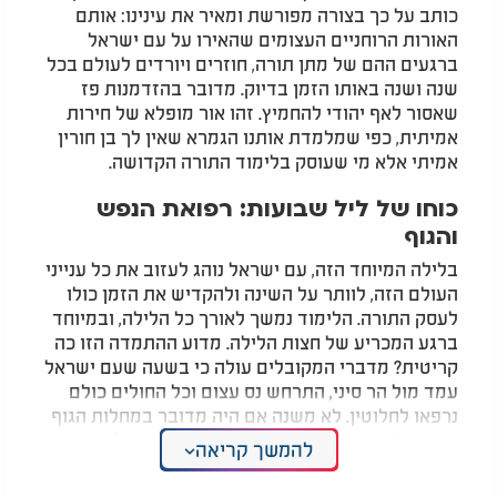
כותב על כך בצורה מפורשת ומאיר את עינינו: אותם
האורות הרוחניים העצומים שהאירו על עם ישראל
ברגעים ההם של מתן תורה, חוזרים ויורדים לעולם בכל
שנה ושנה באותו הזמן בדיוק. מדובר בהזדמנות פז
שאסור לאף יהודי להחמיץ. זהו אור מופלא של חירות
אמיתית, כפי שמלמדת אותנו הגמרא שאין לך בן חורין
אמיתי אלא מי שעוסק בלימוד התורה הקדושה.
כוחו של ליל שבועות: רפואת הנפש
והגוף
בלילה המיוחד הזה, עם ישראל נוהג לעזוב את כל ענייני
העולם הזה, לוותר על השינה ולהקדיש את הזמן כולו
לעסק התורה. הלימוד נמשך לאורך כל הלילה, ובמיוחד
ברגע המכריע של חצות הלילה. מדוע ההתמדה הזו כה
קריטית? מדברי המקובלים עולה כי בשעה שעם ישראל
עמד מול הר סיני, התרחש נס עצום וכל החולים כולם
נרפאו לחלוטין. לא משנה אם היה מדובר במחלות הגוף
או בתחלואי הנפש, האור האלוקי ריפא את הכל.
להמשך קריאה
מעבר לכך, קיימת סגולה ייחודית ושמירה עליונה