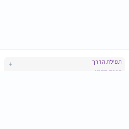
תפילת הדרך
ברכת המזון
יהדות
סידור תפילה
בריאות
חגים ומועדים