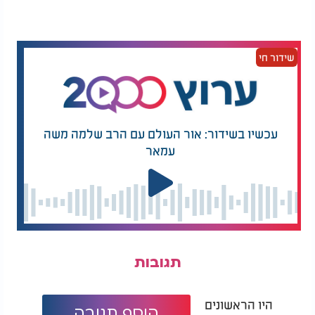
נוסף על העיניים המשוכללות, חסילון המנטיס מצויד עוד
בכמה יכולות מדהימות. בין השאר, יכולת חבטה יוצאת
דופן.
שידור חי
החסילון הוא בעל צבתות חזקות במיוחד המסוגלות
להכות, לשפד או להמם את כל מה שנקרה בדרכו.
עוצמת המכה של צבתות החסילון מגיעות ל-500 ניוטון,
כוח שכמעט משתווה כמעט לפגיעת קליע.
עכשיו בשידור: אור העולם עם הרב שלמה משה
עמאר
תגובות
היו הראשונים
הוסף תגובה