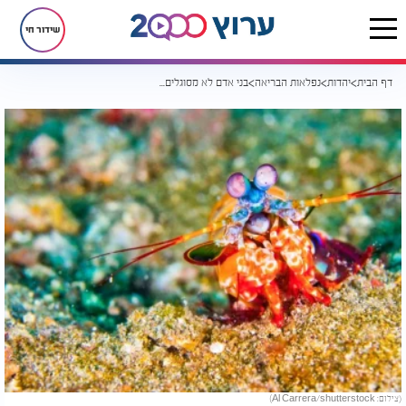
שידור חי
דף הבית
יהדות
נפלאות הבריאה
בני אדם לא מסוגלים לדמיין. זה היצור שרואה צבעים בצורה פנומנלית
(צילום: Al Carrera/shutterstock)