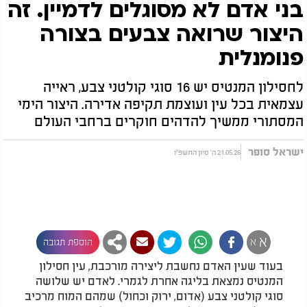
בני אדם לא מסוגלים לדמיין. זה
היצור שרואה צבעים בצורה
פנומנלית
לחסילון המנטיס יש 16 סוגי קולטני צבע, ראייה
עצמאית בכל עין ועוצמת תקיפה אדירה. היצור הימי
המסתורי ממשיך להדהים חוקרים ברחבי העולם
ישראל סופר
21.05.26 ה' סיון התשפ"ו
א
א
הוספת תגובה
בעוד שעין האדם נחשבת ליצירה מורכבת, עין חסילון
המנטיס נמצאת בליגה אחרת לגמרי. לאדם יש שלושה
סוגי קולטני צבע (אדום, ירוק וכחול) שמהם המוח מרכיב