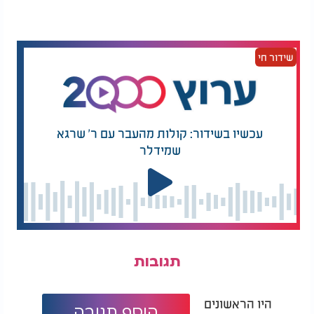
בצעצועים שמכילים סוללות או חלקים אלקטרוניים
אסור להשרות במים, ולכן הניקוי נעשה בעדינות וביד.
ממלאים בקבוק ספריי בתערובת של חצי מים וחצי חומץ
שידור חי
לבן, מרססים על מטלית מיקרופייבר לחה בלבד,
ומעבירים על פני הצעצוע מכל הצדדים. לאחר מכן
מניחים לצעצועים להתייבש באוויר עד שכל הלחות
נעלמת.
עכשיו בשידור: קולות מהעבר עם ר' שרגא
ניקוי בובות וצעצועים רכים
שמידלר
לפני שמכניסים בובה אהובה למכונת הכביסה, חשוב
לבדוק את הוראות הכביסה שעל התווית, במיוחד אם יש
בבובה מנגנון קול או חלקים עדינים. בובות עדינות או
כאלה שיש בהן חלקים חשמליים עדיף לרענן באמצעות
ניקוי בקיטור. כאשר הבד מאפשר, ניתן להכניס את
הבובה לשק כביסה או ציפית, לכבס בתוכנית עדינה
תגובות
ולייבש באוויר, ללא שימוש במייבש.
ניקוי צעצועי עץ
היו הראשונים
הוסף תגובה