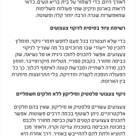
לאורך היום. כדי לשמור על בית בריא ונעים, כדאי
לראות בארגון וניקיון שתי פעולות משלימות
שמאפשרות שגרה הרבה יותר קלה ופשוטה.
רשימת ציוד בסיסית לניקוי צעצועים
כדי שלא תצטרכו בכל פעם לחפש חומרי ניקוי, מומלץ
להכין סל ייעודי שבו מרוכזים כל מה שצריך לניקוי
צעצועים. אפשר להכניס לתוכו גיגית או סל נשיאה, שק
כביסה מחורר, בקבוק ספריי, מטליות מיקרופייבר, חומץ
לבן, סודה לשתייה ומברשת קטנה לאיסוף לכלוך. כך כל
הפעולה הופכת לקצרה ומדויקת, בלי התרוצצות מיותרת
בין הארונות.
ניקוי צעצועי פלסטיק וסיליקון ללא חלקים חשמליים
צעצועים עשויים פלסטיק או סיליקון, שאין בהם חלקים
אלקטרוניים, ניתן לשטוף בכמה דרכים פשוטות. אפשר
להכניס צעצועים קטנים לשק כביסה מחורר ולכבס
במכונת הכביסה בתוכנית עדינה וקרה, ולאחר מכן
להוציא ולתת להם להתייבש באוויר. דרך אחרת היא