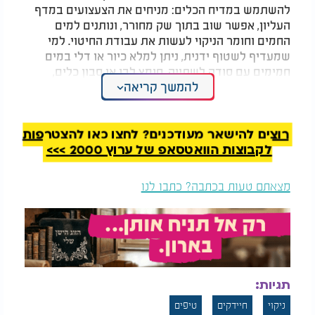
להשתמש במדיח הכלים: מניחים את הצעצועים במדף
העליון, אפשר שוב בתוך שק מחורר, ונותנים למים
החמים וחומר הניקוי לעשות את עבודת החיטוי. למי
שמעדיף לשטוף ידנית, ניתן למלא כיור או דלי במים
חמימים עם סודה לשתייה, חומץ לבן או סבון כלים,
להמשך קריאה
להשרות את הצעצועים מעט, ואז לשטוף ולנגב במטלית
מיקרופייבר.
המלצות נוספות
רוצים להישאר מעודכנים? לחצו כאן להצטרפות
לקבוצות הוואטסאפ של ערוץ 2000 >>>
מצאתם טעות בכתבה? כתבו לנו
האור בבית הורס לכם
טעות אחת קטנה והברק
את השינה - וכנראה
נעלם: המדריך לשיש
שאתם אפילו לא יודעים
מבריק
את זה
תגיות:
ניקוי צעצועים אלקטרוניים
ניקוי
חיידקים
טיפים