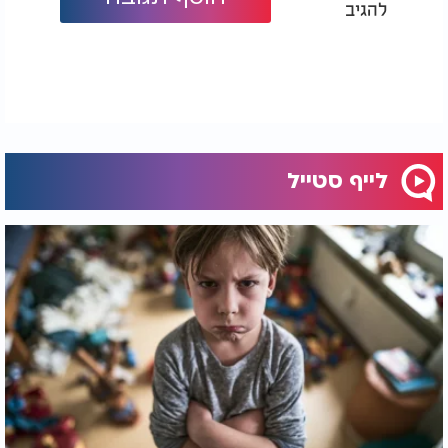
להגיב
צעצועי עץ יפים ועמידים, אך דורשים גישה שונה משום
שלא ניתן להשרות אותם במים. מערבבים בבקבוק
ספריי תערובת של מים וחומץ לבן ביחס שווה, מרססים
מעט על מטלית מיקרופייבר ומנגבים את פני השטח של
הצעצוע. במקרה של לכלוך עקשן ניתן להכין משחה
מסודה לשתייה ומעט מים, לשפשף בעדינות עם מטלית
לחה, ולאחר מכן לנגב שוב ולהניח לייבוש מלא.
לייף סטייל