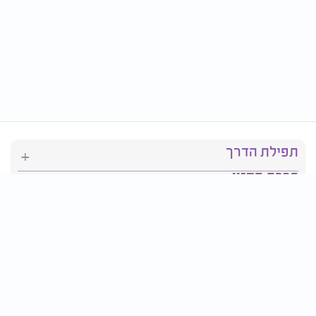
תפילת הדרך
ברכת המזון
יהדות
סידור תפילה
בריאות
חגים ומועדים