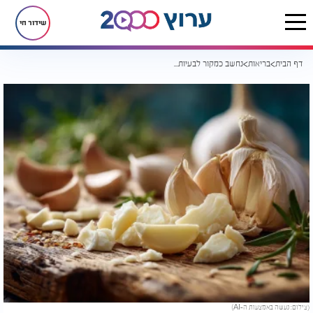
שידור חי
דף הבית
בריאות
נחשב כמקור לבעיות, אבל המחקר קובע - זה המאכל שדווקא משפר את ריח הגוף
(צילום: נעשה באמצעות ה-AI)