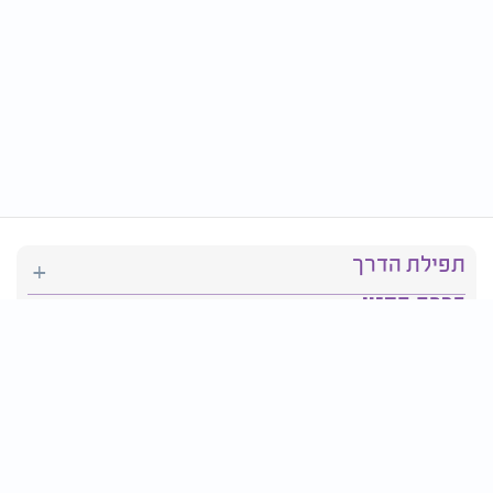
תפילת הדרך
ברכת המזון
יהדות
סידור תפילה
בריאות
חגים ומועדים