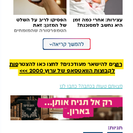
עצירות: אחרי כמה זמן
הפסיקו לריב על השלט
היא נחשב למסוכנת?
של המזגן: זאת
הטמפרטורה שהמומחים
ממליצים עליה
להמשך קריאה
לדברי החוקרים, ההסבר האפשרי לתופעה קשור
לתכונות נוגדות החמצון והאנטיבקטריאליות של השום.
השום מכיל אליצין ותרכובות גופרית שפועלות נגד
חיידקים מסוג Staphylococcus, הנחשבים לאחד
רוצים להישאר מעודכנים? לחצו כאן להצטרפות
הגורמים המרכזיים לריח גוף לא נעים באזור בתי השחי.
לקבוצות הוואטסאפ של ערוץ 2000 >>>
החוקרים אף העלו הסבר אבולוציוני אפשרי, שלפיו ריח
מצאתם טעות בכתבה? כתבו לנו
גוף של אנשים הצורכים שום עשוי להיתפס כבריא יותר,
משום שהוא משדר מצב בריאותי טוב.
עם זאת, החוקרים מזכירים כי ההשפעה החיובית
שנמצאה מתייחסת לריח הגוף בלבד ולא לריח הפה.
לדבריהם, שום עדיין עלול לגרום לריח נשימה לא נעים,
תגיות:
גם אם הוא משפיע לטובה דווקא על ריח הזיעה.