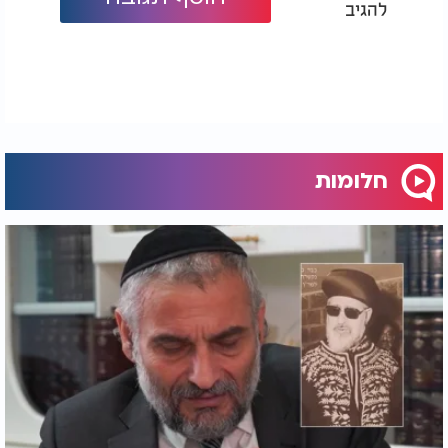
להגיב
טרוד בחלום הקודם והרהר בו, ייתכן שאין בכך ראיה
גמורה, אולם לעתים אלו חלומות שונים הנראים דומים
ולכל אחד מהם משמעות משלו.
לכן, מן הנכון לאדם הירא דבר ה׳ שלא יתעלם מעולם
החלומות, וילך ויתייעץ עם תלמיד חכם הבקי בעניינים
אלו, כמובן בזהירות הראויה על פי דרך התורה וחכמת
הקבלה.
חלומות