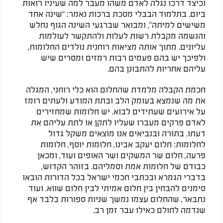
וכיצד דרכו נגלה לאדם משהו מעבר למה שעיניו רואות
ביום. בתלמוד הבבלי מסכת ברכות נאמר: “שינה אחד
משישים למיתה”, ומבואר שברגעי השינה הגוף נחלש
והנשמה מקבלת רשות לעלות ולהתקשר לעולמות
עליונים. מתוך אותה מציאות רוחנית נולדים החלומות,
ולפיכך יש בהם פעמים רבות רמזים ומסרים שיש
עליהם אחריות להתבונן בהם.
חכמת הקבלה מלמדת שהחלום הוא כלי רוחני, המגלה
את מה שנמצא בעומק הלב ובתת המודע ולעתים רומז
על אירועים שעתידים לבוא. יש חלומות שמחזירים
לאדם פרקים מעברו שעליו לתקן או לתת עליהם את
דעתו. בתורה ובנביאים אנו מוצאים משקל גדול
לחלומות: חלום יעקב אבינו, חלומות יוסף, חלומות
פרעה, חלום שר המשקים ושר האופים ועוד, ומכאן
כבודם של חלומות אמת וסמליהם. בזוהר הקדוש,
בדברי הגמרא ובכתבי חכמי ישראל בכל הדורות הובאו
סימנים להבחין בין חלום אמיתי לבין חלום שווא. ועוד
נתבאר, שהחלום עצמו נמשך שניות ספורות בלבד אף
שנדמה לחולם כאילו עבר זמן רב.