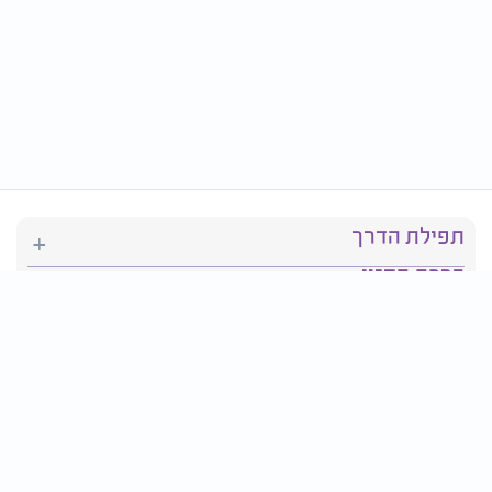
תפילת הדרך
ברכת המזון
יהדות
סידור תפילה
בריאות
חגים ומועדים