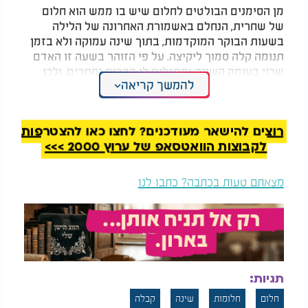
מן הסימנים הבולטים לחלום שיש בו ממש הוא חלום
של שחרית, הנחלם באשמורת האחרונה של הלילה
בשעות הבוקר המוקדמות, בתוך שינה עמוקה ולא בזמן
תנומה קלה סמוך ליקיצה. על פי הזוהר בשעה זו האדם
שרוי בעומק השינה ומתגלים לו דברים נסתרים, ולכן
להמשך קריאה
חלום שנחלם בזמן זה נושא חשיבות מיוחדת. סימן נוסף
הוא בהירות החלום: ככל שהוא ברור, ממוקד ונושא תוכן
אחד, כך גוברת ההנחה שיש לו שורש רוחני, ואילו חלום
רוצים להישאר מעודכנים? לחצו כאן להצטרפות
מבולבל ורב נושאים בדרך כלל חסר משמעות. גם
לקבוצות הוואטסאפ של ערוץ 2000 >>>
הרושם שנחרט בלב לאחר היקיצה נחשב סימן, ואם
האדם חש שהחלום היה ממשי ונוקב בלבו, ראוי לו
לחפש את המסר הטמון בו.
מצאתם טעות בכתבה? כתבו לנו
המלצות נוספות
תגיות:
חלום
חלומות
שינה
קבלה