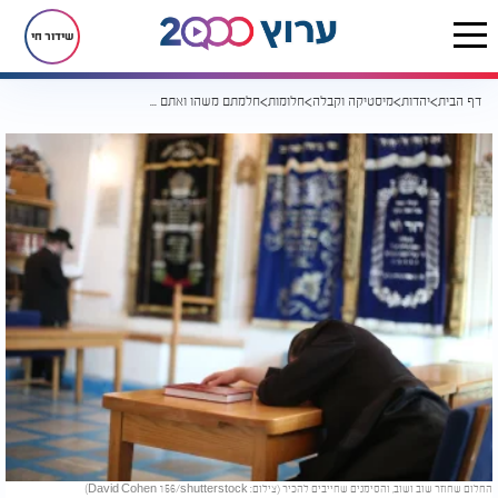
שידור חי
דף הבית
יהדות
מיסטיקה וקבלה
חלומות
חלמתם משהו ואתם זוכרים אותו בבירור? ייתכן שיש כאן מסר עמוק
החלום שחוזר שוב ושוב, והסימנים שחייבים להכיר (צילום: David Cohen 156/shutterstock)