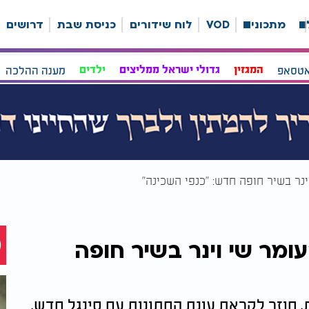
ה
מתכונים
VOD
לוח שידורים
כניסת שבת
דרושים
אטסאפ
המגזין
גדולי ישראל ממליצים
ילדים
מענה ההלכה
ינר בשיר חופה חדש: "כנפי השכינה"
עומר שי וינר בשיר חופה
ת, חוזר לקראת עונת החתונות עם סינגל חדש,