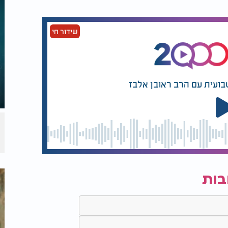
שידור חי
בועית עם הרב ראובן אלבז
בות