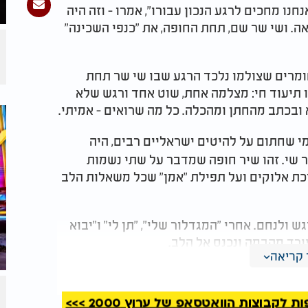
חנו מחכים לרגע הנכון עבורו", אמרו - וזה היה
ה. ושי שר שם, תחת החופה, את "כנפי השכינה"
ש, ובחומרים שצולמו נלכד הרגע שבו שי שר תחת
 תיעוד חי: מצלמה אחת, שוט אחד ורגש שלא
ובכתב מהחתן ומהכלה. כל מה שרואים - אמיתי
.
מי שחתום על להיטים ישראליים רבים, היה
 שי. זהו שיר חופה שמדבר על שתי נשמות
כת אלוקים ועל תפילת "אמן" שכל משאלות הלב
 ולנחם. אחרי "המגדלור שלי", "תן לי" ו"יבוא
 יורד מהבמה ונכנס אל הלב
.
קריאה
קבוצות הוואטסאפ של ערוץ 2000 >>>