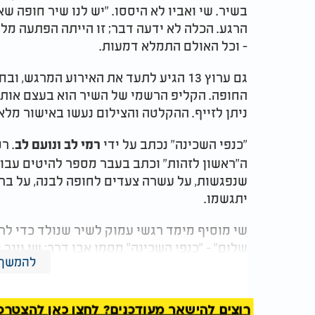
בשיר. שי ואביו לא היססו. "יש לנו שיר חופה שאנ
הרגע
.
הכלה לא ידעה דבר; זו הייתה הפתעה מלא
- וכל האולם התמלא דמעות
.
גם ערוץ 13 הגיע לתעד את האירוע המרג
החופה. הקליפ הרשמי של השיר הוא בעצם אותו
ניתן לזייף
.
ההקלטה והצילום נעשו באישור מלא 
"
כנפי השכינה" נכתב על ידי
. ר
רמי לב ונועם לב
ה"ראשון לזהות" וכתב בעבר מספר להיטים עבור
שנפגשות, על עשרה צעדים לחופה לבנה, על בר
יתגשמו
.
שי מוסיף מימד רגשי עמוק לשיר שנולד כדי לרגש
שלום" - "כנפי השכינה" מסמן אבן דרך: שי וינר
להמשך 
שי וינר - כנפי שכינה
רוצים להישאר מעודכנים? לחצו כאן להצטרפות ל