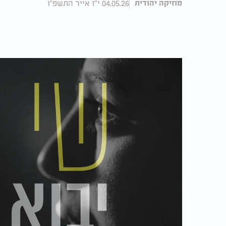
04.05.26 י"ז אייר התשפ"ו
מוזיקה יהודית