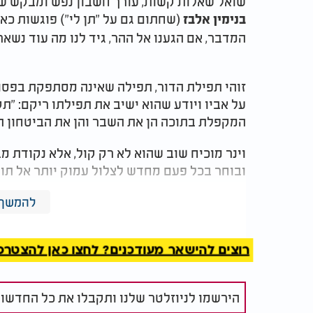
שואל שאלות קשות, עורך חשבון נפש ומבקש שהתיק
(שחתום גם על "תן לי") פוגשות כאן
בנימין אלבז
המדבר, אם הגענו אל ההר, גיד לנו מה עוד נשאר
זוהי תפילת הדור, תפילה שאינה מסתפקת בפסו
על אביו ויודע שהוא ישיב את תפילתו ריקם: "
המקפלת בתוכה הן את השבר והן את הביטחון 
וינר מוכיח שוב שהוא לא רק קול, אלא נקודת 
ובוחר בכל פעם מחדש לצלול עמוק יותר אל תוך
"אתה הוא מלך המלכים, זה רק אתה נותן חיים, 
להמשך 
היחידה והפשוטה - היא לדבר ישירות עם אבא
.
..
רוצים להישאר מעודכנים? לחצו כאן להצטרפות ל
הירשמו לניוזלטר שלנו ותקבלו את כל החדשו