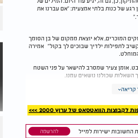
ון, כן, גם זה, יגיע עוד היום. המילים של
 רגע של כנות בלתי אמצעית: "אם עברנו את
".
קים המוכרים, אלא יוצאת ממקום של בן הסומך
תקשיב לתפילות ילדיך שבוכים לך בקול" אמירה
המוחלט
.
מבט. אומן צעיר שמסרב להישאר על פני השטח
 השאלות שכולנו נושאים עמנו
.
מלא אותנו חסדים באהבה
"
, הנה מתברר שהדרך
קריאה
קבוצות הוואטסאפ של ערוץ 2000 >>>
ת החשובות ישירות למייל
להרשמה