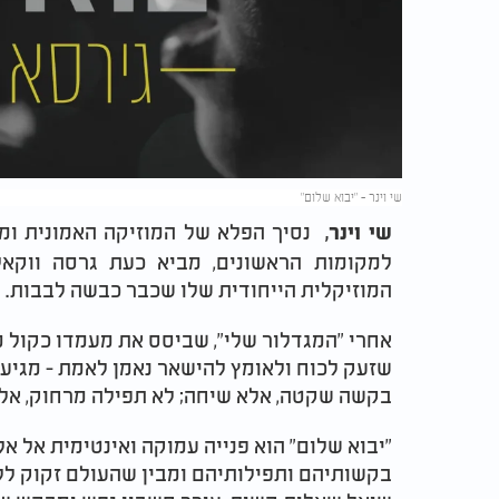
שי וינר - "יבוא שלום"
נסיך הפלא של המוזיקה האמונית ומי
שי וינר,
למקומות הראשונים, מביא כעת גרסה ווקא
המוזיקלית הייחודית שלו שכבר כבשה לבבות
.
אחרי "המגדלור שלי", שביסס את מעמדו כקול מא
שזעק לכוח ולאומץ להישאר נאמן לאמת - מגיע ע
בקשה שקטה, אלא שיחה; לא תפילה מרחוק, אלא 
"
יבוא שלום" הוא פנייה עמוקה ואינטימית אל א
בקשותיהם ותפילותיהם ומבין שהעולם זקוק לל