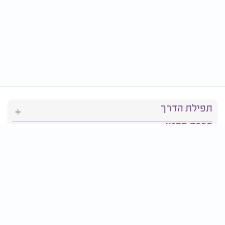
תפילת הדרך
ברכת המזון
יהדות
סידור תפילה
בריאות
חגים ומועדים