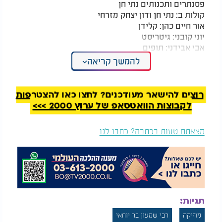
פסנתרים ותכנותים נתי חן
קולות ב: נתי חן ודון יצחק מזרחי
אור חיים כהן: קלידן
יוני קובני: גיטריסט
אבי אבידני: תופים
אבי יפרח: בס
להמשך קריאה
אביאל מכבי: סולו דרבוקה
יח"צ אסף משיח
גרפיקה אבישי לוי
רוצים להישאר מעודכנים? לחצו כאן להצטרפות
הוקלט באולפני: פיאנו נתי הפקות
לקבוצות הוואטסאפ של ערוץ 2000 >>>
מצאתם טעות בכתבה? כתבו לנו
תגיות:
מוזיקה
רבי שמעון בר יוחאי