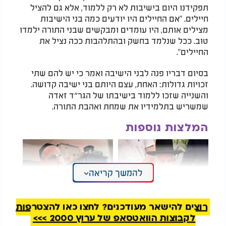
תפקידנו היום בישיבות לא רק ללמוד, אלא גם להציל
חיילים. "אם החיילים היו יודעים כמה בני הישיבות
מצילים אותם, היו עומדים ומבקשים שבני התורה ילמדו
טוב. ככל שנלמד בחשק ובהתלהבות ככה נציל את
החיילים".
בסיום דבריו פנה לבני הישיבה ואמר כי יש להם שתי
זכויות גדולות: האחת, עצם היותם בני ישיבה קדושה.
והשנייה שזכו ללמוד בישיבתו של הגר״ד זאדה
שמשריש בתלמידיו את שמחת ואהבת התורה.
המלצות נוספות
להמשך קריאה
רוצים להישאר מעודכנים? לחצו כאן להצטרפות
אחרי שנים של
נר שמיני של
חנוכה
אצל
מחלוקות, תל אביב
המקובל הרב דב קוק
לקבוצות הוואטסאפ של ערוץ 2000 >>>