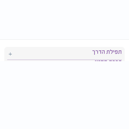
תפילת הדרך
ברכת המזון
יהדות
סידור תפילה
בריאות
חגים ומועדים