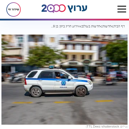
שידור חי
דף הבית
חדשות
חדשות בעולם
אירוע חריג ביוון: בן 89 יצא למסע ירי באתונה ונמלט
(צילום: TTL Deez/shutterstock)