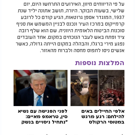
על פי הדיווחים מיוון, האירועים התרחשו היום, יום
שלישי, בשעות הבוקר. היורה, תושב אתונה יליד שנת
1937, המוגדר אספן גרוטאות, הגיע קודם כל לרובע
קרמייקוס במרכז העיר ונכנס לבניין המשמש את סניף
סוכנות הביטוח הלאומית היוונית. שם הוא שלף רובה
ציד ופתח באש לעבר הנוכחים במקום. אחד העובדים
נפגע מירי ברגלו, והבהלה במקום הייתה גדולה, כאשר
אנשים ניסו לתפוס מחסה ולברוח מהאזור.
המלצות נוספות
אלפי החיילים באים
לפני הפגישה עם נשיא
להילחם: רגע מרגש
סין, טראמפ מאיים:
במטוסי הרקולס
"נתחיל ניסויים בנשק
גרעיני"