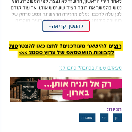
לאחר הירי הראשון, החשוד לא נעצר. לפי המשטרה, הוא
נטש בהמשך את רובה הציד ששימש אותו, אך עוד קודם
לכן עלה לרכבו, נמלט מהזירה הראשונה ונסע מרחק של
כעשרה קילומטרים בערך אל אזור נוסף בעיר. חוקרים
להמשך קריאה
מנסים להבין כיצד הצליח לנוע כך בחופשיות בעיר, בזמן
שכוחות גדולים כבר החלו בפריסת כוחות וסגירת
רחובות.
רוצים להישאר מעודכנים? לחצו כאן להצטרפות
היעד הבא היה רחוב לוקראוס, סמוך למתחם בית
לקבוצות הוואטסאפ של ערוץ 2000 >>>
המשפט של הערכאה הראשונה באתונה. גם שם נפתחה
אש, ולפי ההערכות המצטברות בשלב זה, סך כל
מצאתם טעות בכתבה? כתבו לנו
הפצועים משתי הזירות עומד על ארבעה בני אדם
לפחות, במצב שאינו נמסר בפירוט. הדיווחים בתקשורת
המקומית מתארים את מסע הירי כולו כאירוע "חריג ולא
שגרתי", בעיקר בשל גילו המבוגר מאוד של החשוד
והאופן שבו הצליח להתחמק מהמשטרה שוב ושוב.
תגיות:
במשטרת אתונה הוכרזה כוננות מוגברת, וכוחות
משטרה רבים פרוסים כעת ברחבי העיר בניסיון לאתר
יוון
ירי
משטרה
את החשוד שנעלם לאחר שנטש את הנשק שבו
השתמש. ההערכה היא שהוא עדיין נעזר ברכבו כדי