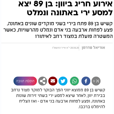
אירוע חריג ביוון: בן 89 יצא
למסע ירי באתונה ונמלט
קשיש בן 89 פתח בירי בשני מוקדים שונים באתונה,
פצע לפחות ארבעה בני אדם ונמלט מהרשויות, כאשר
המשטרה פועלת במצוד רחב לאיתורו
אוריאל פדרמן
28.04.26 י"א אייר התשפ"ו
א
א
הוספת תגובה
קשיש בן 89 ממוצא יווני הפך הבוקר למוקד מצוד נרחב
בבירת יוון, לאחר שיצא למסע ירי בשתי זירות שונות
באתונה, ופצע לפחות ארבעה בני אדם - ואז הצליח
להימלט ברכבו.