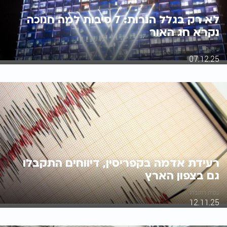
לא רק בגלל הנרות: 7 סיבות למה חנוכה
נקרא חג האור
עידו לוי
07.12.25
רעידת אדמה בקפריסין, דיווחים התקבלו
גם בצפון הארץ
עמית רוזנברג
12.11.25