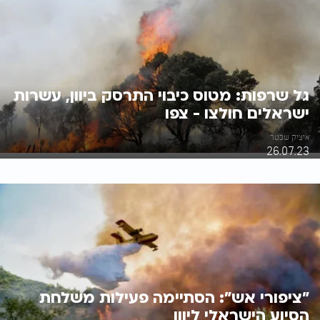
גל שרפות: מטוס כיבוי התרסק ביוון, עשרות
ישראלים חולצו - צפו
איציק שכטר
26.07.23
"ציפורי אש": הסתיימה פעילות משלחת
הסיוע הישראלי ליוון