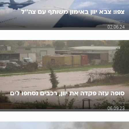
צפו: צבא יוון באימון משותף עם צה''ל
אביחי רוזנמן
02.06.24
סופה עזה פקדה את יוון, רכבים נסחפו לים
איציק שכטר
06.09.23