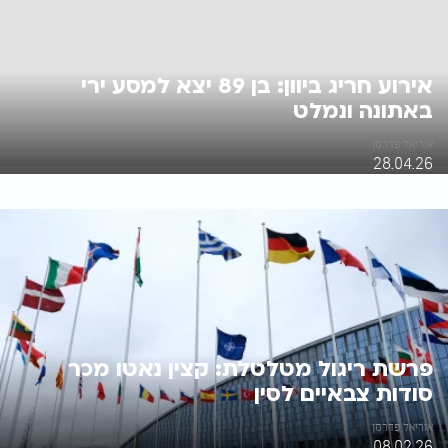
אירוע חריג ביוון: בן 89 יצא למסע ירי
באתונה ונמלט
אוריאל פדרמן
28.04.26
פרשת ריגול מטלטלת: קצין נאטו מכר
סודות צבאיים לסין
אוריאל פדרמן
08.02.26