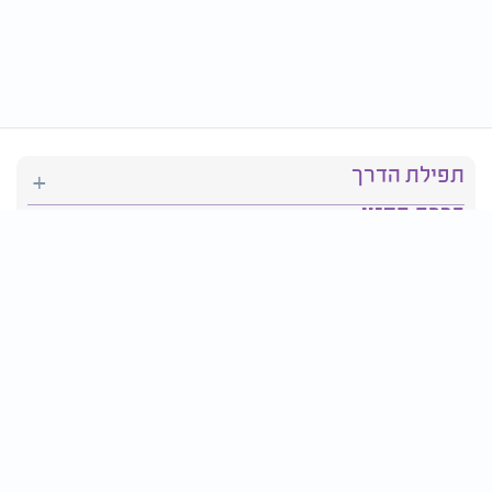
תפילת הדרך
ברכת המזון
יהדות
סידור תפילה
בריאות
חגים ומועדים