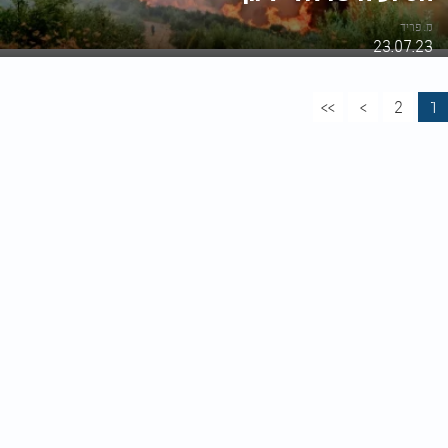
מ. פריד
23.07.23
>>
>
2
1