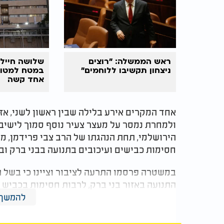
ראש הממשלה: "רוצים
שלושה חיילי
ניצחון תקשיבו ללוחמים"
במטח למטול
אחד קשה
אחד המקרים אירע בלילה שבין ראשון לשני, אז 
ולמחרת נמסר על מעצר צעיר נוסף סמוך לישיב
הירושלמי, תחת הנהגתו של הרב צבי פרידמן, מ
חסימות כבישים ועיכובים בתנועה בבני ברק וב
במשטרה פרסמו התרעה לציבור וציינו כי בשל הה
המושבות בשני הכיוונים, וכן עומסים אפשריים 
להמשך 
לנהגים לבחור בדרכים חלופיות ולהתעדכן בעומ