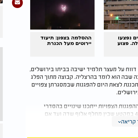
ם נפצעו
ההסלמה בצפון: תיעוד
ה. פצוע
יירוטים מעל הכנרת
דווח על מעצר תלמיד ישיבה בביתו בירושלים,
ה שבה הוא לומד בהרצליה. קבוצה מתוך הפלג
תכננת לצאת היום להפגנות שבמסגרתן צפויים
ירושלים.
פגנות הצפויות ייתכנו שינויים בהסדרי
התנועה באזור בני ברק, לרבות חסימות בכביש 4 במקטע שבין מחלף אלוף שדה ועד אם
על ציר ז׳בוטינסקי בעיר. המשטרה ממליצה
קריאה
סי התנועה בזמן אמת.