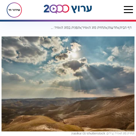
שידור חי
דף הבית
חדשות
תחזית מזג האוויר
תפנית במזג האוויר: התחזית שאולי תשנה לכם את התכניות
תחזית מזג האוויר (צילום: rasika108/shutterstock)