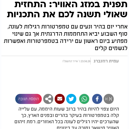
תפנית במזג האוויר: התחזית
שאולי תשנה לכם את התכניות
אחרי יום בהיר ונעים עם טמפרטורות רגילות לעונה,
סוף השבוע יביא התחממות הדרגתית אך גם שינוי
מפתיע ביום ראשון עם ירידה בטמפרטורות ואפשרות
לגשמים קלים
עמית רוזנברג
23.04.26 ו' אייר התשפ"ו
א
א
הוספת תגובה
היום צפוי להיות בהיר ברוב שעות היממה, עם עלייה
קלה בטמפרטורות בעיקר בהרים ובפנים הארץ, כך
שהערכים יהיו רגילים לעונה בכל האזורים. רמת זיהום
האוויר תישאר נמוכה עד בינונית.