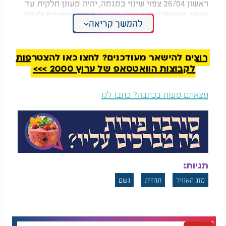
ראשון 26/04 צפוי שינוי במגמה, יהיה מעונן חלקית עד
מעונן, הטמפרטורות ירדו בחזרה לרמה אופיינית לעונה
להמשך קריאה
ומאוחר יותר אחר הצהריים ייתכנו גשמים מקומיים קלים
בצפון ובמרכז.
רוצים להישאר מעודכנים? לחצו כאן להצטרפות
לקבוצות הוואטסאפ של ערוץ 2000 >>>
מצאתם טעות בכתבה? כתבו לנו
תגיות:
מזג האוויר
תחזית
גשם