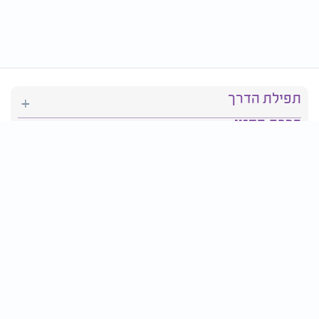
תפילת הדרך
ברכת המזון
יהדות
סידור תפילה
בריאות
חגים ומועדים