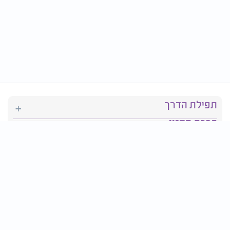
תפילת הדרך
ברכת המזון
יהדות
סידור תפילה
בריאות
חגים ומועדים