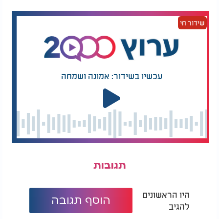
מעולם התבלינים והפירות. תהליך דומה, כך הם
משערים, מתרחש גם על אדמה, דשא ומשטחים טבעיים
שידור חי
אחרים לאחר גשם, ולכן רבים מתארים ריח מיוחד כאשר
השמש חוזרת להאיר אחרי ממטרים. כביסה על חבל
בחוץ, מתברר, אינה רק מראה נוסטלגי, אלא גם מעבדה
קטנה וריחנית של כימיה טבעית.
עכשיו בשידור: אמונה ושמחה
תגובות
היו הראשונים
הוסף תגובה
להגיב