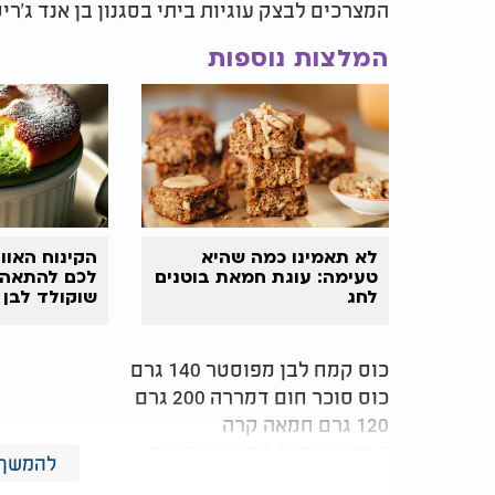
המצרכים לבצק עוגיות ביתי בסגנון בן אנד ג'ריס
המלצות נוספות
לא תאמינו כמה שהיא
הקינוח האוור
טעימה: עוגת חמאת בוטנים
לכם להתאהב
לחג
שוקולד לבן 
כוס קמח לבן מפוסטר 140 גרם​
כוס סוכר חום דמררה 200 גרם​
120 גרם חמאה קרה​
2 כפות שמנת מתוקה 20 גרם​
להמשך 
כפית תמצית וניל​