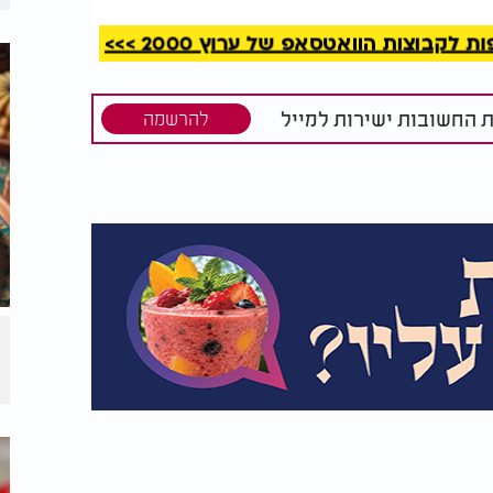
קבוצות הוואטסאפ של ערוץ 2000 >>>
ת החשובות ישירות למייל
להרשמה
מחממים תנור ל 120 מעלות טורבו. מפזרים את הקמח על מגש מרופד נייר אפייה ומכניסים ל 12
דקות, כעבור 6 דקות מערבבים במזלג וממשיכים לאפייה עד לסיום. מוציאים ומצננים כ 15
מאה קרה. מפעילים את המיקסר עם וו פדל
רכה.​
וניל והמלח, וממשיכים לערבל עד לאיחוד
ם שוב את המיקסר עד שנוצר בצק חלק.​
צר נוסף עד לפיזור שווה של השוקולד בבצק.​
ור במקרר עד כשבוע, או להקפיא למשך כחצי
 כעוגיות.​
ק אך מאוזן, וניתן לשלבו בקינוחים שונים או
ית את אותו טעם מוכר מהמקור מעניקה לחובבי