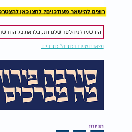
חצי כפית מלח דק​
חצי כוס שוקולד ציפס 75 גרם​
רוצים להישאר מעודכנים? לחצו כאן להצטרפות ל
אופן ההכנה זמן עבודה כ 15 דקות​
הירשמו לניוזלטר שלנו ותקבלו את כל החדשו
מצאתם טעות בכתבה? כתבו לנו
דקות עד שהקמח מגיע לטמפרטורת החדר.​
בקערת מיקסר שמים את הסוכר החום וקוביות ח
במהירות נמוכה עד שמתקבלת תערובת אחידה ו
מוסיפים למיקסר את השמנת המתוקה, תמצית הו
מלא.​
מוסיפים לתערובת את הקמח המפוסטר ומפעילי
מוסיפים את שוקולד הציפס, מערבבים לערבוב ק
מעבירים לקופסה אטומה. ניתן לאכול מיד, לשמ
שנה. למעוניינים, אפשר גם ליצור כדורים ולאפות
הבצק שמתקבל בעל מרקם רך ונעים ללעיסה, מתו
להגיש בקערית לצד גלידה. האפשרות להכין בב
תגיות: