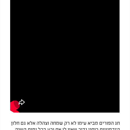
חג הפורים מביא עימו לא רק שמחה וצהלה אלא גם חלון
הזדמנויות רוחני נדיר שאין לו אח ורע בכל ימות השנה.