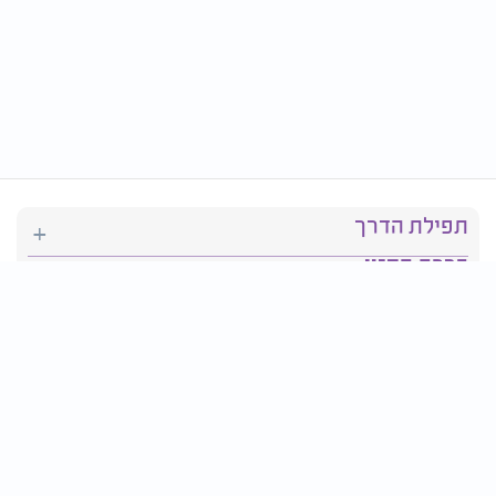
תפילת הדרך
ברכת המזון
יהדות
סידור תפילה
בריאות
חגים ומועדים