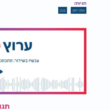
תגיות:
אוזני המן
בצק
עכשיו בשידור: מתכונני
תגו