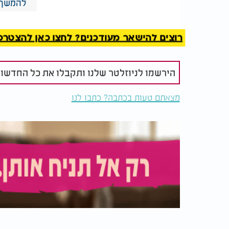
להמשך 
אופן ההכנה
מחממים את התנור לחו
רוצים להישאר מעודכנים? לחצו כאן להצטרפות ל
את החמאה או המרגרינה יחד עם הסוכר ומערבל
את הביצה, מערבבים שוב, ואז מכניסים את הקמ
עוטפים את הבצק בניילון נצמד, מניחים לו לנוח
הירשמו לניוזלטר שלנו ותקבלו את כל החדשו
שבחרתם.​
מצאתם טעות בכתבה? כתבו לנו
לאחר המנוחה מרדדים את הבצק לעובי של כחצ
עיגולים בעזרת כוס או רינג עגול ומניחים במרכז
לצורת משולש, כך שהמילוי מציץ מעט אך לא נוזל
מכניסים לתנור ואופים כעשרים דקות, עד שהאו
במרכז. בסיום אפשר לפזר מעל אבקת סוכר לקב
ולהגיש על מגש יפה למשלוחי מנות או לשולחן ה