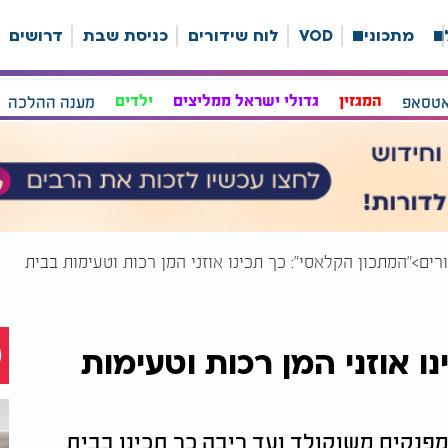
ה
מתכונים
VOD
לוח שידורים
כניסת שבת
דרושים
אטסאפ
המגזין
גדולי ישראל ממליצים
ילדים
מענה ההלכה
רים
"המתכון הקלאסי": כך תכינו אוזני המן רכות וטעימות בבית
ו אוזני המן רכות וטעימות
 מפנקים משוקולד ועד ריבה כך תכינו בבית