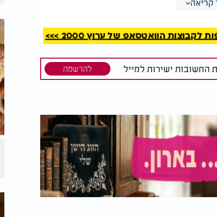
קריאה
ם של 180 מעלות ומכינים תבנית עם נייר אפייה. בקערת מיקסר שמים
קבוצות הוואטסאפ של ערוץ 2000 >>>
ים עד לקבלת תערובת אחידה ורכה. מוסיפים
ח בהדרגה עד שנוצר בצק חלק ונעים לעבודה.
 מעט בצד ומכינים בינתיים את המילוי
ת החשובות ישירות למייל
להרשמה
י סנטימטר על משטח מקומח קלות. קורצים
 כל עיגול כפית מהמילוי. סוגרים בזהירות
, ומסדרים את אוזני ההמן על התבנית ברווחים.​
זניים מזהיבות בשוליים ונשארות בהירות יחסית
לת מראה חגיגי וטעם נוסף של מתיקות עדינה,
חג.​