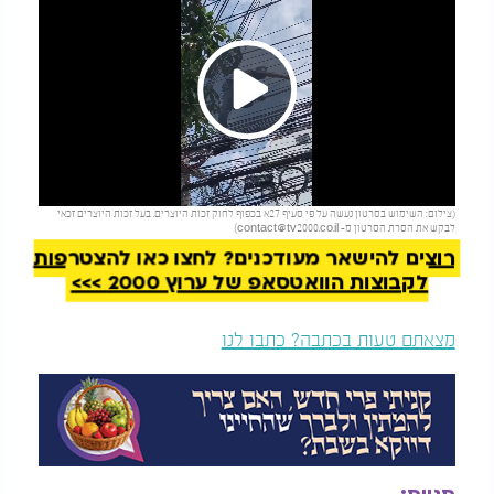
Play
להמשך קריאה
(צילום: השימוש בסרטון נעשה על פי סעיף 27א בכפוף לחוק זכות היוצרים. בעל זכות היוצרים זכאי
Video
לבקש את הסרת הסרטון מ-
contact@tv2000.co.il
)
רוצים להישאר מעודכנים? לחצו כאן להצטרפות
לקבוצות הוואטסאפ של ערוץ 2000 >>>
מצאתם טעות בכתבה? כתבו לנו