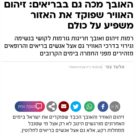
האובך מכה גם בבריאים: זיהום
האוויר שפוקד את האזור
משפיע על כולם
רמות זיהום ואובך חריגות גורמות לקושי בנשימה
וגירוי בדרכי האוויר גם אצל אנשים בריאים והרופאים
מזהירים מפני החמרה בימים הקרובים
אלעד צור
15.02.26 כ"ח שבט התשפ"ו
א
א
תגובה אחת
זיהום האוויר והאובך הכבד שפוקדים את ישראל בימים
האחרונים מורגשים היטב לא רק אצל מי שסובל
ממחלות רקע, אלא גם אצל אנשים בריאים לחלוטין,