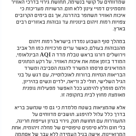
שמדווחים על קושי בנשימה, תחושת גירוי בדרכי האוויר
ותסמינים דמויי צינון ללא חום. הרשויות מעריכות כי
איכות האוויר תשתפר בהדרגה, אך גם בימים הקרובים
צפויות רמות זיהום בינוניות עד גבוהות באזורים רבים
בארץ.​
במהלך סוף השבוע נמדדו בישראל רמות זיהום
מהגבוהות בעולם, כאשר ערים מרכזיות כמו תל אביב
וירושלים דורגו בראש טבלת מדד ה
AQI
הבינלאומי,
המודד בזמן אמת את איכות האוויר. על רקע הנתונים
המדאיגים פרסמו המשרד להגנת הסביבה ומשרד
הבריאות הנחיות ברורות לאוכלוסייה, עם דגש על בני
הגיל השלישי, חולי לב וריאה, ילדים ונשים בהיריון,
ולהם מומלץ להימנע ככל האפשר מפעילות גופנית
מאומצת מחוץ לבית בתקופה זו.​
אלא שהמציאות בשטח מלמדת כי גם מי שנחשב בריא
בדרך כלל עלול להיפגע. תושבים מדווחים על
התעוררות עם תחושת חנק, גירוי בגרון ועייפות חריגה,
בלי חום וללא סימנים טיפוסיים של מחלה זיהומית. אחת
המרואיינות, אישה בגיל העמידה ללא עבר של אסתמה