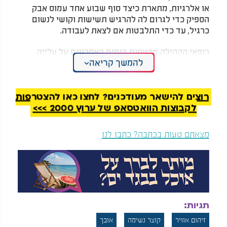
או אלרגיות, מתארת כיצד סוף שבוע אחד עמוס אבק
הספיק כדי לגרום לה להרגיש תשישות וקושי לנשום
כרגיל, עד כדי התלבטות אם לצאת לעבודה.​
רופאי הקהילה מדווחים בימים האחרונים על עלייה
להמשך קריאה
ניכרת במספר הפונים עם תלונות נשימתיות, גם
כשמבחינה רפואית הבדיקות תקינות לחלוטין. מומחה
ברפואת ילדים מספר כי ילדים ואנשים בריאים מגיעים
עם גודש באף, נזלת ובקושי לנשום לאחר שהייה בחוץ,
רוצים להישאר מעודכנים? לחצו כאן להצטרפות
אך ללא חום וללא ממצאים חריגים בבדיקה הגופנית או
לקבוצות הוואטסאפ של ערוץ 2000 >>>
בצילום חזה. לדבריו, מדובר בתגובה של דרכי הנשימה
לאוויר שאינו נקי, והגירוי המתמשך עלול להפוך עבור
מצאתם טעות בכתבה? כתבו לנו
חלק מהמטופלים לטריגר לזיהומים עונתיים ולמחלות
ויראליות.​
המלצות נוספות
תגיות:
זיהום אוויר
קוצר נשימה
אובך