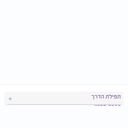
תפילת הדרך
ברכת המזון
יהדות
סידור תפילה