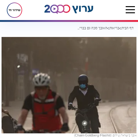
שידור חי
דף הבית
בריאות
האובך מכה גם בבריאים: זיהום האוויר שפוקד את האזור משפיע על כולם
אובך בישראל (צילום: Chaim Goldberg/Flash90)