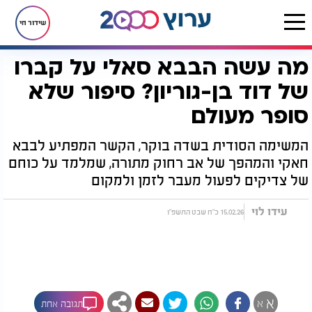
שידור חי
מה עשה הבבא סאלי על קברו
דף הבית
יהדות
מה עשה הבבא סאלי על קברו של דוד בן-גוריון? סיפור שלא סופר מעולם
של דוד בן-גוריון? סיפור שלא
סופר מעולם
המשימה הסודית בשדה בוקר, הקשר המפתיע לבבא
חאקי והמהפך של אב רחוק מתורה, שמלמד על כוחם
של צדיקים לפעול מעבר לזמן ולמקום
עידו לוי
15.02.26 כ"ח שבט התשפ"ו
א
א
תגובה אחת