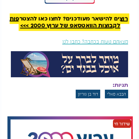
והיה נוהג להתייעץ איתו בנושאים שונים שעמדו על
הפרק במדינה הצעירה. הוא אף התבטא פעם ואמר כי
כל חוק שיעבור במדינה ויהיה מקובל על הבבא חאקי,
רוצים להישאר מעודכנים? לחצו כאן להצטרפות
יהיה מקובל גם עליו. הקשר הזה יצר גשר רוחני שאפשר
לקבוצות הוואטסאפ של ערוץ 2000 >>>
את אותו תיקון מאוחר שביצע הבבא סאלי שנים לאחר
מכן.
מצאתם טעות בכתבה? כתבו לנו
המלצות נוספות
תגיות:
הבבא סאלי
דוד בן גוריון
ביקורת בזוגיות: איך
הרב משה בן לולו
לומר את מה שמפריע
במתקפה חריפה: "אני
בלי לפוצץ את הקשר?
כועס ואני נגד הדבר
הזה"
שידור חי
סיפורו של האב המורד והסנדק המפתיע