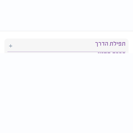
תפילת הדרך
ברכת המזון
יהדות
סידור תפילה
בריאות
חגים ומועדים