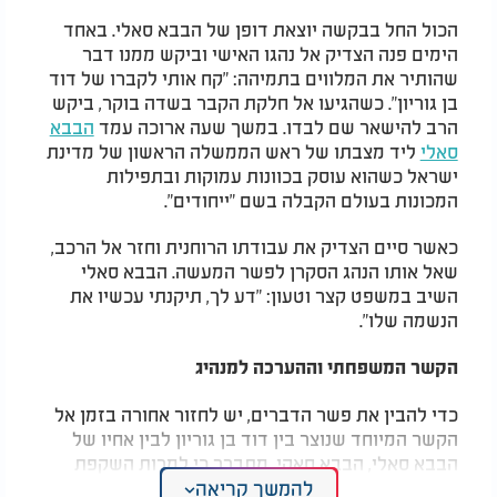
הכול החל בבקשה יוצאת דופן של הבבא סאלי. באחד
הימים פנה הצדיק אל נהגו האישי וביקש ממנו דבר
שהותיר את המלווים בתמיהה: "קח אותי לקברו של דוד
בן גוריון". כשהגיעו אל חלקת הקבר בשדה בוקר, ביקש
הרב להישאר שם לבדו. במשך שעה ארוכה עמד
הבבא
סאלי
ליד מצבתו של ראש הממשלה הראשון של מדינת
ישראל כשהוא עוסק בכוונות עמוקות ובתפילות
המכונות בעולם הקבלה בשם "ייחודים".
כאשר סיים הצדיק את עבודתו הרוחנית וחזר אל הרכב,
שאל אותו הנהג הסקרן לפשר המעשה. הבבא סאלי
השיב במשפט קצר וטעון: "דע לך, תיקנתי עכשיו את
הנשמה שלו".
הקשר המשפחתי וההערכה למנהיג
כדי להבין את פשר הדברים, יש לחזור אחורה בזמן אל
הקשר המיוחד שנוצר בין דוד בן גוריון לבין אחיו של
הבבא סאלי, הבבא חאקי. מתברר כי למרות השקפת
להמשך קריאה
עולמו החילונית, בן גוריון רחש כבוד עצום לבבא חאקי