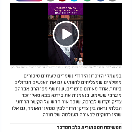
Play
הבבא סאלי זי"ע ולהבחל"ח הרב אברהם מוגרבי (קרדיט: הרב (בנו) רבי פרוספר מסעוד שניאור שליט"א)
Video
במעמקי הזיכרון היהודי נשמרים לעיתים סיפורים
מופלאים שמצליחים להפתיע גם את האנשים הגדולים
ביותר. אחד מאותם סיפורים, שנחשף מפי הרב אברהם
מוגרבי ששימש בנאמנות את סידנא בבא סאלי זכר
צדיק וקדוש לברכה, שופך אור חדש על הקשר הרוחני
הבלתי נראה בין צדיקי הדור לבין מנהיגי האומה, גם אלו
שהיו רחוקים לכאורה מעולמה של תורה.
המשימה המסתורית בלב המדבר