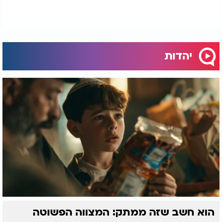
קדושה מול העיניים בדמות הבן שלי".
המהפך הרוחני: התשובה שצמחה מהקבר
הנס הגדול התרחש שבוע אחד בלבד לאחר אותו ביקור
יהדות
מסתורי של הבבא סאלי בקברו של בן גוריון. אותו אב,
שהיה שבוי בידי יצריו ודחפיו לחלל שבת, עבר שינוי
פתאומי ובלתי מוסבר. הוא חזר בתשובה שלמה, החל
לשמור מצוות בדקדוק והפך לאדם אחר לגמרי.
הקשר בין האירועים הפך ברור: ברגע שהבבא סאלי פעל
בדרכים נסתרות ותיקן את שורש נשמתו של הסנדק, דוד
בן גוריון, נשבר המחסום הרוחני שמנע מאותו אב
להתקרב אל אביו שבשמיים. הסיפור המופלא הזה
מלמדנו על כוחם של צדיקים לפעול מעבר לזמן
ולמקום, ולתקן נשמות גם ממרחקי הדורות.
הוא חשב שזה ממתק: המצווה הפשוטה