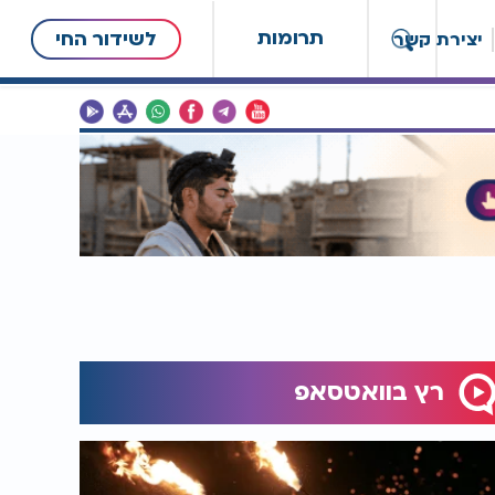
תרומות
לשידור החי
יצירת קשר
רץ בוואטסאפ