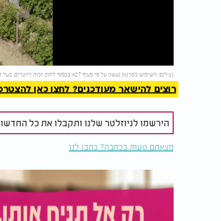
Video
להמשך 
(צילום: השימוש בסרטון נעשה על פי סעיף 27א בכפוף לחוק זכות היוצרים. בעל זכות היוצרים זכאי לבקש את הסרת הסרטון מ-
רוצים להישאר מעודכנים? לחצו כאן להצטרפות ל
הירשמו לניוזלטר שלנו ותקבלו את כל החדשו
מצאתם טעות בכתבה? כתבו לנו