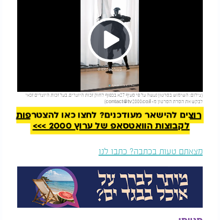
Play
להמשך קריאה
(צילום: השימוש בסרטון נעשה על פי סעיף 27א בכפוף לחוק זכות היוצרים. בעל זכות היוצרים זכאי
Video
לבקש את הסרת הסרטון מ-
contact@tv2000.co.il
)
רוצים להישאר מעודכנים? לחצו כאן להצטרפות
לקבוצות הוואטסאפ של ערוץ 2000 >>>
מצאתם טעות בכתבה? כתבו לנו