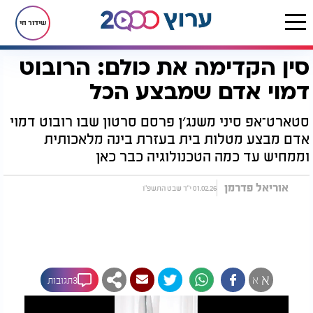
שידור חי
סין הקדימה את כולם: הרובוט
דף הבית
רץ בוואטסאפ
סין הקדימה את כולם: הרובוט דמוי אדם שמבצע הכל
דמוי אדם שמבצע הכל
סטארט־אפ סיני משנג׳ן פרסם סרטון שבו רובוט דמוי
אדם מבצע מטלות בית בעזרת בינה מלאכותית
וממחיש עד כמה הטכנולוגיה כבר כאן
אוריאל פדרמן
01.02.26 י"ד שבט התשפ"ו
א
א
3תגובות