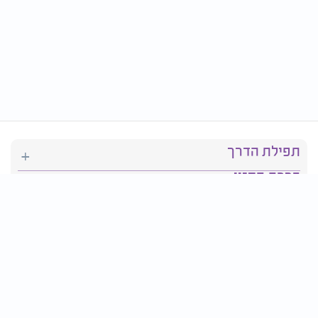
תפילת הדרך
ברכת המזון
יהדות
סידור תפילה
בריאות
חגים ומועדים