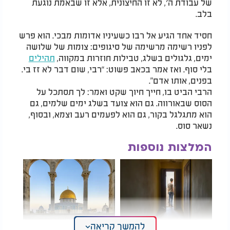
של עבודת ה׳, לא זו החיצונית, אלא זו שבאמת נוגעת
בלב.
חסיד אחד הגיע אל רבו כשעיניו אדומות מבכי. הוא פרש
לפניו רשימה מרשימה של סיגופים: צומות של שלושה
ימים, גלגולים בשלג, טבילות חוזרות במקווה,
תהילים
בלי סוף. ואז אמר בכאב פשוט: “רבי, שום דבר לא זז בי.
בפנים, אותו אדם”.
הרבי הביט בו, חייך חיוך שקט ואמר: לך תסתכל על
הסוס שבאורווה. גם הוא צועד בשלג ימים שלמים, גם
הוא מתגלגל בקור, גם הוא לפעמים רעב וצמא, ובסוף,
נשאר סוס.
המלצות נוספות
להמשך קריאה
אשתי רוצה להתגרש.
בלב ירושלים: האם