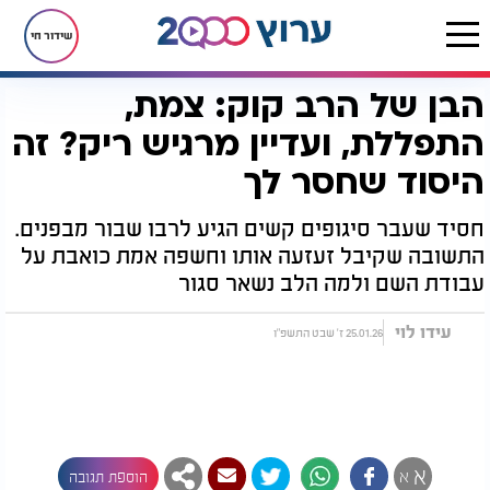
שידור חי
הבן של הרב קוק: צמת,
דף הבית
יהדות
הבן של הרב קוק: צמת, התפללת, ועדיין מרגיש ריק? זה היסוד שחסר לך
התפללת, ועדיין מרגיש ריק? זה
היסוד שחסר לך
חסיד שעבר סיגופים קשים הגיע לרבו שבור מבפנים.
התשובה שקיבל זעזעה אותו וחשפה אמת כואבת על
עבודת השם ולמה הלב נשאר סגור
עידו לוי
25.01.26 ז' שבט התשפ"ו
א
א
הוספת תגובה