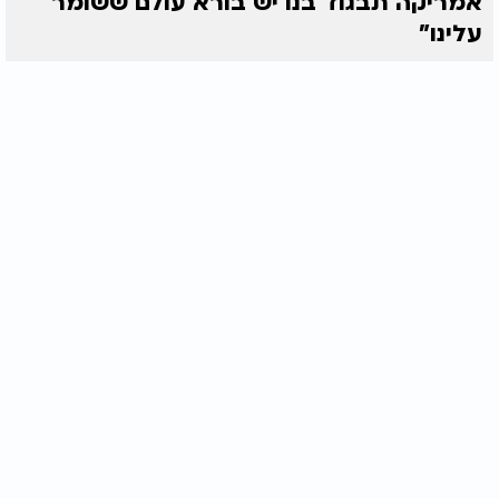
אמריקה תבגוד בנו יש בורא עולם ששומר
עלינו"