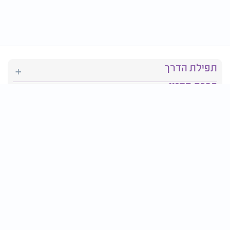
תפילת הדרך
ברכת המזון
יהדות
סידור תפילה
בריאות
חגים ומועדים