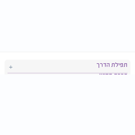
תפילת הדרך
ברכת המזון
יהדות
סידור תפילה
בריאות
חגים ומועדים