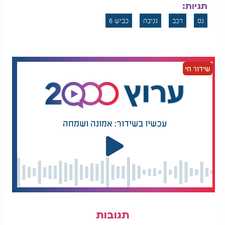
תגיות:
נס
רכב
גניבה
כביש 6
שידור חי
עכשיו בשידור: אמונה ושמחה
תגובות