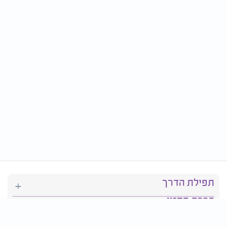
תפילת הדרך
ברכת המזון
יהדות