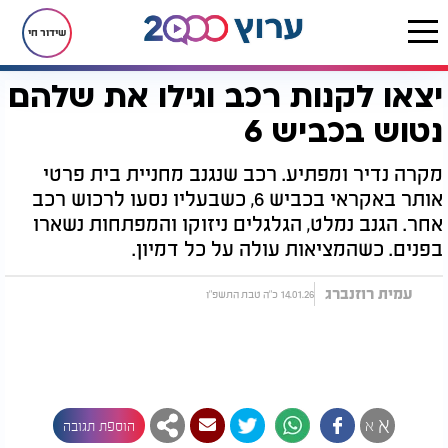
שידור חי
יצאו לקנות רכב וגילו את שלהם
דף הבית
רץ בוואטסאפ
יצאו לקנות רכב וגילו את שלהם נטוש בכביש 6
נטוש בכביש 6
מקרה נדיר ומפתיע. רכב שנגנב מחניית בית פרטי
אותר באקראי בכביש 6, כשבעליו נסעו לרכוש רכב
אחר. הגנב נמלט, הגלגלים ניזוקו והמפתחות נשארו
בפנים. כשהמציאות עולה על כל דמיון.
עמית רוזנברג
14.01.26 כ"ה טבת התשפ"ו
א
א
הוספת תגובה