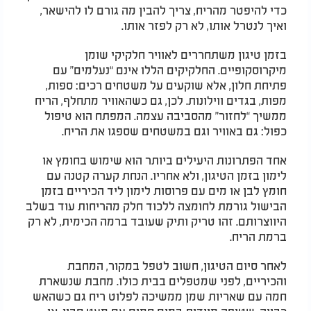
כדי להיפטר מהריח, צריך להבין מה גורם לו להישאר,
ואיך לנטרל אותו, לא רק לפזר אותו.
בזמן טיגון משתחררים לאוויר חלקיקי שומן
מיקרוסקופיים. החלקיקים הללו אינם “נעלמים” עם
פתיחת חלון, אלא שוקעים על משטחים רכים: ספות,
מפות, בגדים ווילונות. לכן, גם כשהאוויר מתחלף, הריח
ממשיך “לחזור” מהסביבה עצמה. המפתח הוא טיפול
כפול: גם באוויר וגם במשטחים שספגו את הריח.
אחד הפתרונות היעילים ביותר הוא שימוש בחומץ או
לימון בזמן הטיגון, ולא אחריו. הנחת קערה קטנה עם
חומץ לבן או מים עם פרוסות לימון ליד הכיריים בזמן
הבישול גורמת לחומצה ללכוד חלק מהריחות עוד בשלב
היווצרותם. זהו טריק ותיק שעובד ברמה הכימית, לא רק
ברמת הריח.
לאחר סיום הטיגון, חשוב לטפל במקור, המחבת
והכיריים, לפני שמטפלים בבית כולו. מחבת שנשארת
חמה עם שאריות שמן ממשיכה לפלוט ריח גם כשהאש
כבויה. שטיפה מיידית במים חמים עם מעט סבון, או