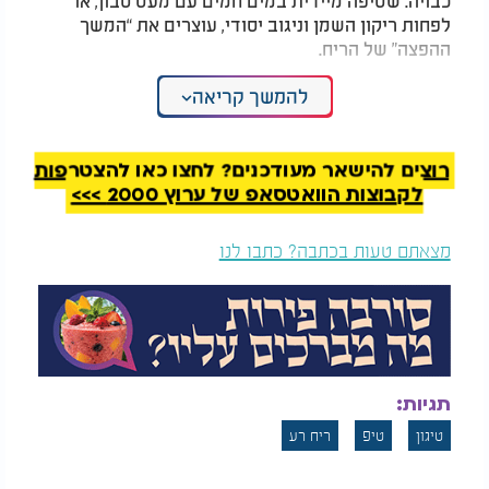
לפחות ריקון השמן וניגוב יסודי, עוצרים את “המשך
ההפצה” של הריח.
המלצות נוספות
להמשך קריאה
רוצים להישאר מעודכנים? לחצו כאן להצטרפות
לקבוצות הוואטסאפ של ערוץ 2000 >>>
מצאתם טעות בכתבה? כתבו לנו
המקרר מבולגן? האוכל
זה נראה נקי? תחשבו
נזרק? זה הסדר שיחזיק
שוב: הסכנה השקטה
באמת - יחסוך זמן,
שמסתתרת בתנור
וכסף
שלב נוסף, שרבים מדלגים עליו, הוא ניקוי נקודתי של
אזורים סופגי ריח. מעבר מהיר עם מטלית לחה (מים
תגיות:
וחומץ או מים עם מעט סודה לשתייה) על השיש, שולחן
סמוך ואפילו ידיות ארונות, יכול לצמצם משמעותית את
טיגון
טיפ
ריח רע
חזרת הריח. לא צריך ניקיון יסודי, אלא נטרול ממוקד.