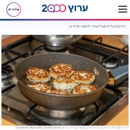
שידור חי
דף הבית
לייף סטייל
איך להיפטר מריח טיגון בבית? הטיפים שבאמת עובדים
איך להיפטר מריח טיגון בבית? הטיפים שבאמת עובדים (צילום: Tamakhin Mykhailo/shutterstock)