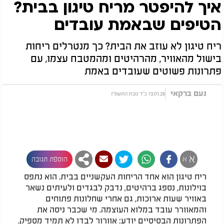
איך להיפטר מריח טיגון בבית?
הטיפים שבאמת עובדים
ריח טיגון לא עוזב את הבית? כך מנטרלים ריחות
בישול מהאוויר, מהרהיטים ומהמטבח עצמו, עם
פתרונות פשוטים שעובדים באמת
נעם ברקאי
13.01.26 כ"ד טבת התשפ"ו
א
א
הוספת תגובה
ריח טיגון הוא אחד הריחות העקשניים בבית. הוא נתפס
בוילונות, נספג ברהיטים, נדבק לבגדים ולעיתים נשאר
באוויר שעות ארוכות, גם אחרי שחלונות פתוחים
והמאוורר עובד במלוא העוצמה. מי שכבר ניסה את
הפתרונות הבסיסיים יודע: אוורור לבדו לא תמיד מספיק.