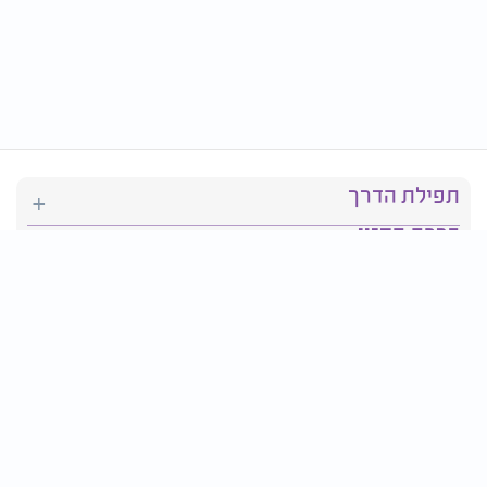
תפילת הדרך
ברכת המזון
יהדות
סידור תפילה
בריאות
חגים ומועדים