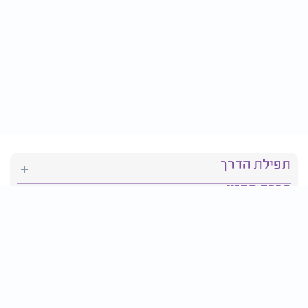
תפילת הדרך
ברכת המזון
יהדות
סידור תפילה
בריאות
חגים ומועדים