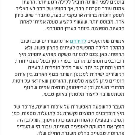
בוטנים לפני השינה תוביל ללילה רגוע יותר. הרעיון
אמנם עורר סקרנות רבה, אך בסופו של דבר לא הצליח
לספק הוכחה ברורה או עקבית. כעת, מתברר שיש כיוון
אחר, מבוסס יותר, שעשוי להציע מענה אמיתי לאחת
הבעיות הנפוצות ביותר בעידן המודרני.
אנשים שמתקשים
להירדם
או מתעוררים שוב ושוב
במהלך הלילה מחפשים לעיתים פתרון פשוט ולא
תרופתי. כאן נכנס לתמונה משקה מפתיע יחסית: מיץ
דובדבנים חמוצים. מדובר בפרי קטן ובעל טעם ייחודי,
חמוץ ומתוק גם יחד, אשר מכיל חומרים טבעיים
הקשורים ישירות למנגנון השינה בגוף האדם. בין אותם
חומרים ניתן למצוא מלטונין, ההורמון שאחראי על ויסות
מחזורי השינה, וכן טריפטופן, חומצת אמינו שהגוף
משתמש בה לייצור מלטונין באופן טבעי.
מעבר להשפעה האפשרית על איכות השינה, צריכה של
מיץ דובדבנים חמוצים נקשרת גם לתועלות נוספות, כמו
תמיכה בפעילות המוח ובמערכת החיסון. השילוב הזה
הופך את המשקה לאופציה מעניינת עבור מי שמעדיף
פתרונות טבעיים כחלק משגרת החיים שלו.