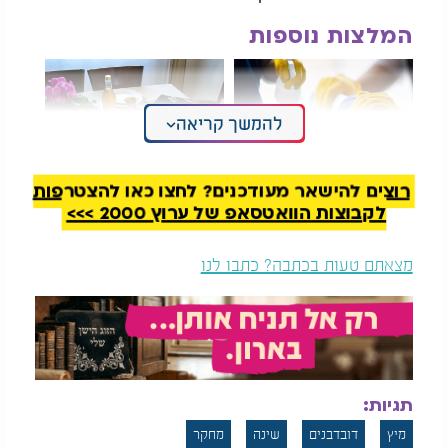
המלצות נוספות
להמשך קריאה
רוצים להישאר מעודכנים? לחצו כאן להצטרפות
אתם הורסים את הבית
עם 10 טיפים פשוטים:
לקבוצות הוואטסאפ של ערוץ 2000 >>>
בלי לדעת! הטעויות
כך תהפכו את שולחן
בניקיון שכולם עושים
השבת לחוויה מרגשת
לכל המשפחה
מצאתם טעות בכתבה? כתבו לנו
העניין במיץ הדובדבנים לא נשאר רק בגדר המלצה
עממית. מחקר שנערך באוניברסיטת לואיזיאנה בחן את
ההשפעה שלו בצורה מבוקרת. במסגרת המחקר
השתתפו אחד עשר נבדקים, ששתו במשך שבועיים מיץ
דובדבנים חמוצים ובשבועיים אחרים משקה דמה, מבלי
לדעת באיזה מהם מדובר בכל שלב. הכמות שניתנה
תגיות:
הייתה מאתיים וארבעים מיליליטר, כשעה עד שעתיים
לפני השינה.
מיץ
דובדבנים
שינה
מחקר